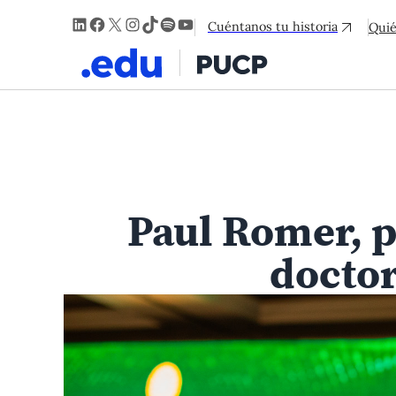
LinkedIn
Facebook
X
Instagram
TikTok
Spotify
YouTube
Cuéntanos tu historia
Qui
Paul Romer, 
doctor