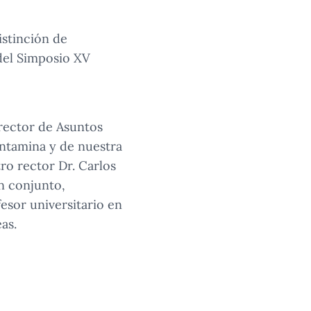
istinción de
del Simposio XV
rector de Asuntos
Antamina y de nuestra
o rector Dr. Carlos
n conjunto,
esor universitario en
as.
ento de Economía en
a en esta mesa.