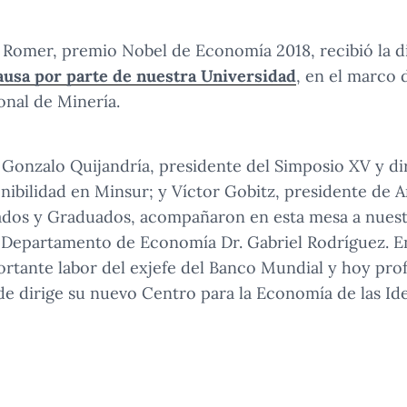
l Romer, premio Nobel de Economía 2018, recibió la d
ausa por parte de nuestra Universidad
, en el marco 
nal de Minería.
Gonzalo Quijandría, presidente del Simposio XV y di
nibilidad en Minsur; y Víctor Gobitz, presidente de 
ados y Graduados, acompañaron en esta mesa a nuestr
el Departamento de Economía Dr. Gabriel Rodríguez. E
rtante labor del exjefe del Banco Mundial y hoy prof
e dirige su nuevo Centro para la Economía de las Ide
 y Víctor Gobitz acompañaron al rector y al jefe del Departam
itz acompañaron al rector y al jefe del Departamento de Economí