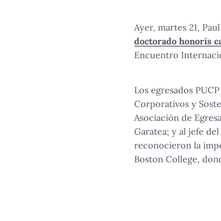
Ayer, martes 21, Pau
doctorado honoris c
Encuentro Internacio
Los egresados PUCP 
Corporativos y Soste
Asociación de Egres
Garatea; y al jefe d
reconocieron la impo
Boston College, dond
Los egresados PUCP Gonzalo Quijandría
1
/
2
esta mesa.
Los egresados PUCP Gonzalo Quijandría y Víctor Gob