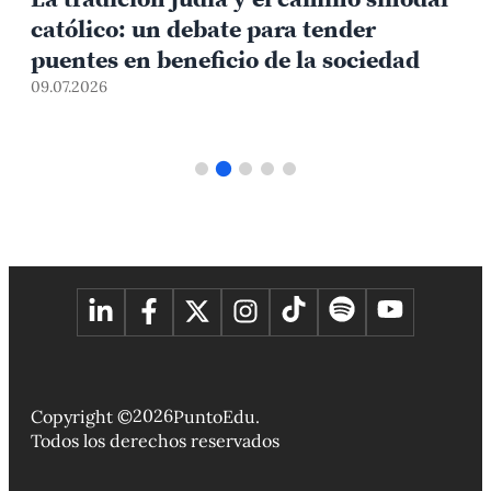
católico: un debate para tender
puentes en beneficio de la sociedad
09.07.2026
1
2026
Copyright ©
PuntoEdu.
Todos los derechos reservados