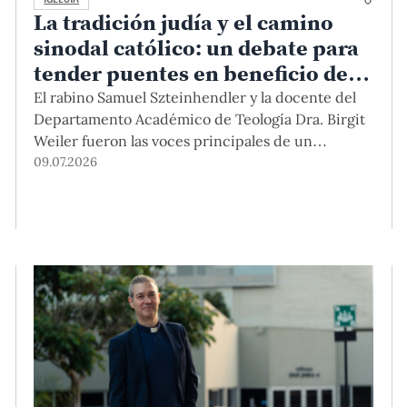
La tradición judía y el camino
sinodal católico: un debate para
tender puentes en beneficio de la
sociedad
El rabino Samuel Szteinhendler y la docente del
Departamento Académico de Teología Dra. Birgit
Weiler fueron las voces principales de un
conversatorio realizado recientemente en la
09.07.2026
PUCP, en el cual se resaltó la importancia de
encontrar puntos en común entre ambas
religiones y avanzar juntos.