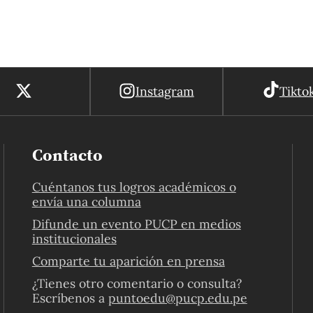
Instagram
Tikto
Contacto
Cuéntanos tus logros académicos o
envía una columna
Difunde un evento PUCP en medios
institucionales
Comparte tu aparición en prensa
¿Tienes otro comentario o consulta?
Escríbenos a
puntoedu@pucp.edu.pe