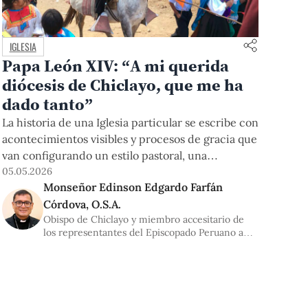
IGLESIA
Papa León XIV: “A mi querida
diócesis de Chiclayo, que me ha
dado tanto”
La historia de una Iglesia particular se escribe con
acontecimientos visibles y procesos de gracia que
van configurando un estilo pastoral, una
espiritualidad compartida y una conciencia
05.05.2026
Monseñor Edinson Edgardo Farfán
eclesial madura, marcada profundamente por la
Córdova, O.S.A.
eclesiología de comunión. En este horizonte, se
Obispo de Chiclayo y miembro accesitario de
comprende la figura de fray Robert Francis
los representantes del Episcopado Peruano ante
Prevost Martínez, OSA, quien, tras haber servido
la Asamblea Universitaria PUCP
como