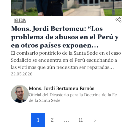
IGLESIA
Mons. Jordi Bertomeu: “Los
problema de abusos en el Perú y
en otros países exponen
enfermedades que también
El comisario pontificio de la Santa Sede en el caso
afectan a las sociedades donde se
Sodalicio se encuentra en el Perú escuchando a
las víctimas que aún necesitan ser reparadas
dan”
como parte del proceso de supresión de ese
22.05.2026
grupo católico. Él conversó con PuntoEdu sobre
Mons. Jordi Bertomeu Farnós
este tema, pero también sobre las lecciones
Oficial del Dicasterio para la Doctrina de la Fe
aprendidas por parte de la Iglesia, la
de la Santa Sede
correspondencia entre esta y la sociedad que la
alberga, y los motivos que gatillan los abusos en
América Latina.
1
2
…
11
›