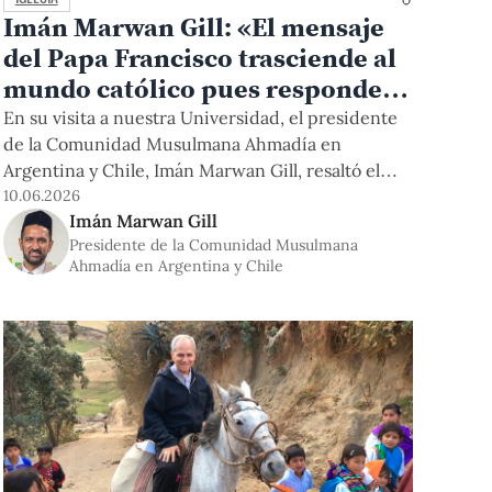
Imán Marwan Gill: «El mensaje
del Papa Francisco trasciende al
mundo católico pues responde a
temas universales»
En su visita a nuestra Universidad, el presidente
de la Comunidad Musulmana Ahmadía en
Argentina y Chile, Imán Marwan Gill, resaltó el
legado del Papa Francisco, con quien sostuvo
10.06.2026
Imán Marwan Gill
varias audiencias, y su compromiso por el diálogo
Presidente de la Comunidad Musulmana
con el otro y entre religiones. Asimismo, señaló
Ahmadía en Argentina y Chile
que la paz requiere de acciones y decisiones
concretas.