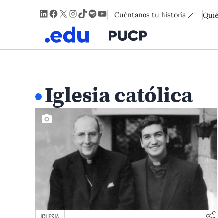
LinkedIn
Facebook
X
Instagram
TikTok
Spotify
YouTube
Cuéntanos tu historia
Qui
Iglesia católica
IGLESIA