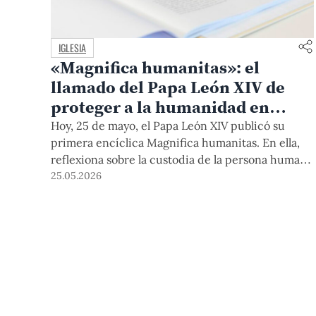
IGLESIA
«Magnifica humanitas»: el
llamado del Papa León XIV de
proteger a la humanidad en
tiempos de IA
Hoy, 25 de mayo, el Papa León XIV publicó su
primera encíclica Magnifica humanitas. En ella,
reflexiona sobre la custodia de la persona humana
en el tiempo de la inteligencia artificial y hace un
25.05.2026
llamado a abordar los retos que plantea.
Profesores del Departamento Académico de
Teología PUCP dan sus primeras impresiones
sobre este documento que promueve la
construcción del bien común y la defensa de la
dignidad de las personas.