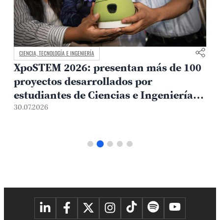
CIENCIA, TECNOLOGÍA E INGENIERÍA
El Departamento Académico de
Ciencias PUCP conmemora 60 años de
impulso a la investigación y la
0
formación científica
10.07.2026