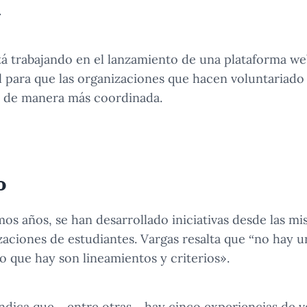
.
tá trabajando en el lanzamiento de una plataforma w
al para que las organizaciones que hacen voluntariad
ar de manera más coordinada.
rsos programas de RSU.
s de RSU.
o
imos años, se han desarrollado iniciativas desde las m
aciones de estudiantes. Vargas resalta que “no hay 
o que hay son lineamientos y criterios».
indica que – entre otras – hay cinco experiencias de 