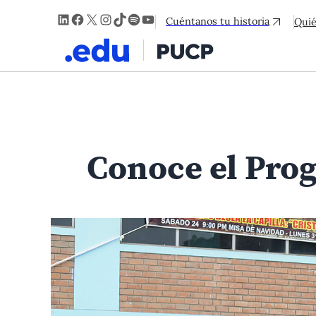
LinkedIn
Facebook
X
Instagram
TikTok
Spotify
YouTube
Cuéntanos tu historia
Qui
Conoce el Pro