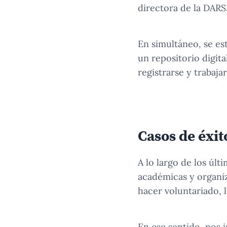
directora de la DARS
En simultáneo, se es
un repositorio digit
registrarse y trabaj
1
/
8
La DARS ya ha estado impulsando dive
La DARS ya ha estado impulsando diversos programa
Casos de éxit
A lo largo de los últ
académicas y organiz
hacer voluntariado, l
En ese sentido, nos 