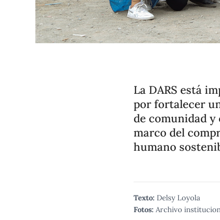
La DARS está im
por fortalecer u
de comunidad y c
marco del compro
humano sostenib
Texto:
Delsy Loyola
Fotos:
Archivo institucio