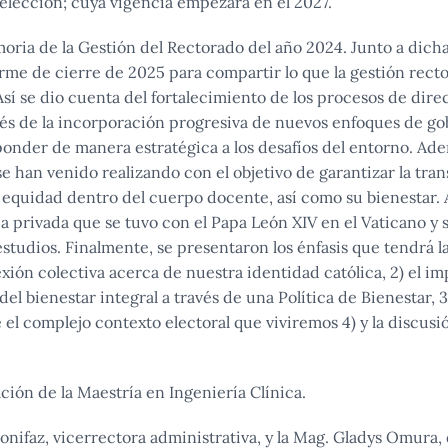
eelección; cuya vigencia empezará en el 2027.
oria de la Gestión del Rectorado del año 2024. Junto a dich
rme de cierre de 2025 para compartir lo que la gestión recto
sí se dio cuenta del fortalecimiento de los procesos de dire
vés de la incorporación progresiva de nuevos enfoques de go
ponder de manera estratégica a los desafíos del entorno. Ad
e han venido realizando con el objetivo de garantizar la tran
a equidad dentro del cuerpo docente, así como su bienestar.
ia privada que se tuvo con el Papa León XIV en el Vaticano y
studios. Finalmente, se presentaron los énfasis que tendrá la
flexión colectiva acerca de nuestra identidad católica, 2) el 
el bienestar integral a través de una Política de Bienestar, 3)
el complejo contexto electoral que viviremos 4) y la discusió
ción de la Maestría en Ingeniería Clínica.
nifaz, vicerrectora administrativa, y la Mag. Gladys Omura, 