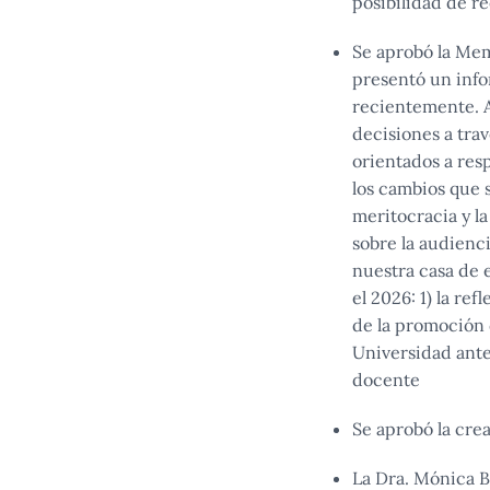
posibilidad de r
Se aprobó la Mem
presentó un info
recientemente. A
decisiones a tra
orientados a res
los cambios que s
meritocracia y l
sobre la audienc
nuestra casa de e
el 2026: 1) la re
de la promoción d
Universidad ante 
docente
Se aprobó la crea
La Dra. Mónica Bo