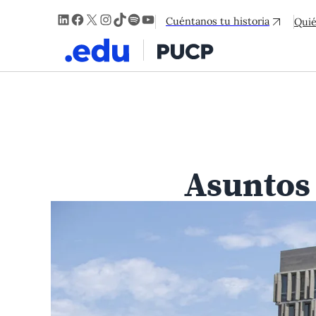
LinkedIn
Facebook
X
Instagram
TikTok
Spotify
YouTube
Cuéntanos tu historia
Qui
Asuntos 