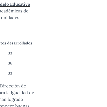
delo Educativo
 académicas de
s unidades
tos desarrollados
33
36
33
 Dirección de
ara la Igualdad de
 han logrado
conocer buenas