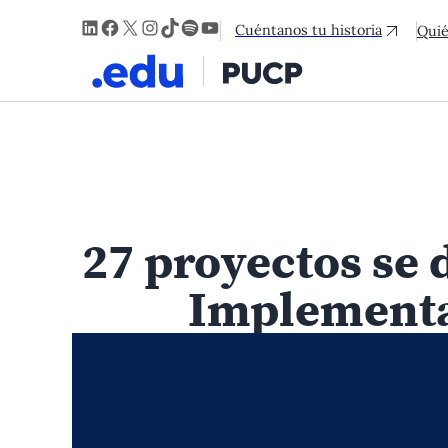
LinkedIn
Facebook
X
Instagram
TikTok
Spotify
YouTube
Cuéntanos tu historia
Qui
27 proyectos se 
Implementa