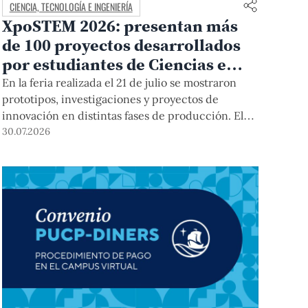
CIENCIA, TECNOLOGÍA E INGENIERÍA
XpoSTEM 2026: presentan más
de 100 proyectos desarrollados
por estudiantes de Ciencias e
Ingeniería PUCP orientados a
En la feria realizada el 21 de julio se mostraron
atender necesidades del país
prototipos, investigaciones y proyectos de
innovación en distintas fases de producción. El
encuentro mostró cómo el conocimiento
30.07.2026
adquirido en las aulas puede responder a desafíos
concretos del Perú en salud, robótica,
inteligencia artificial, sostenibilidad y sectores
productivos.