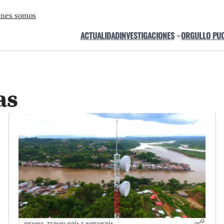
énes somos
ACTUALIDAD
INVESTIGACIONES
ORGULLO PU
as