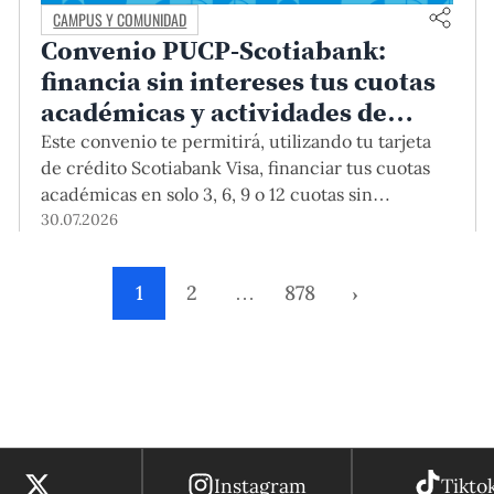
CAMPUS Y COMUNIDAD
Convenio PUCP-Scotiabank:
financia sin intereses tus cuotas
académicas y actividades de
educación continua
Este convenio te permitirá, utilizando tu tarjeta
de crédito Scotiabank Visa, financiar tus cuotas
académicas en solo 3, 6, 9 o 12 cuotas sin
intereses. Este beneficio está vigente hasta el 31
30.07.2026
de diciembre de 2026, y aplica para pagos de
pregrado, posgrado, así como deudas de ciclos
1
2
…
878
›
anteriores, trámites académicos, diplomaturas,
programas, cursos o talleres de educación
continua que se pagan con tarjeta de crédito a
través del Campus Virtual.
Instagram
Tikto