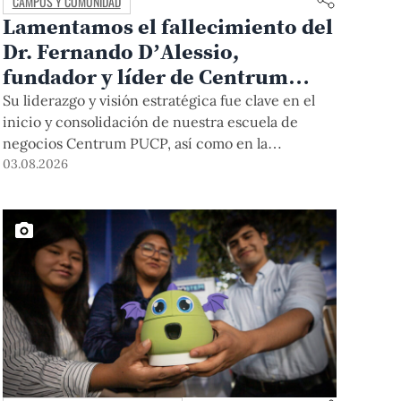
CAMPUS Y COMUNIDAD
Lamentamos el fallecimiento del
Dr. Fernando D’Alessio,
fundador y líder de Centrum
PUCP
Su liderazgo y visión estratégica fue clave en el
inicio y consolidación de nuestra escuela de
negocios Centrum PUCP, así como en la
formación de profesionales empresariales
03.08.2026
comprometidos con el país. Por todo ello, nuestra
Universidad agradece el aporte del vicealmirante
AP (r) Dr. Fernando D'Alessio (1944-2026).