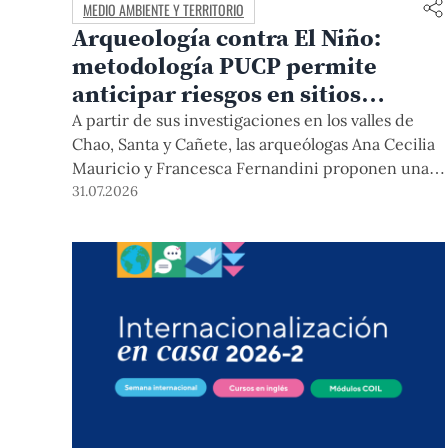
MEDIO AMBIENTE Y TERRITORIO
Arqueología contra El Niño:
metodología PUCP permite
anticipar riesgos en sitios
arqueológicos
A partir de sus investigaciones en los valles de
Chao, Santa y Cañete, las arqueólogas Ana Cecilia
Mauricio y Francesca Fernandini proponen una
herramienta de bajo costo que combina datos
31.07.2026
abiertos, mapas, sistemas de información
geográfica y trabajo de campo para identificar
sitios arqueológicos vulnerables ante lluvias,
inundaciones, deslizamientos y otros efectos
asociados al fenómeno de El Niño.