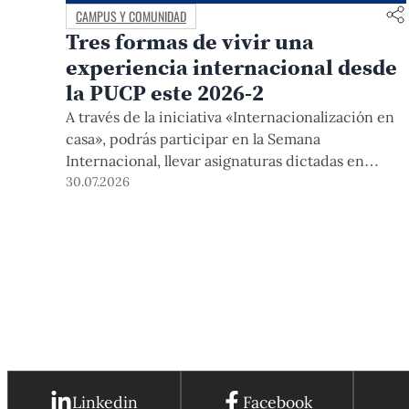
CAMPUS Y COMUNIDAD
Tres formas de vivir una
experiencia internacional desde
la PUCP este 2026-2
A través de la iniciativa «Internacionalización en
casa», podrás participar en la Semana
Internacional, llevar asignaturas dictadas en
inglés, y acceder a módulos COIL junto con
30.07.2026
estudiantes y docentes de universidades
extranjeras. La inscripción se realizará del 4 al 6
de agosto mediante el Campus Virtual, durante la
Matrícula 2026-2.
Linkedin
Facebook