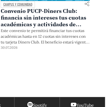
CAMPUS Y COMUNIDAD
Convenio PUCP-Diners Club:
financia sin intereses tus cuotas
académicas y actividades de
educación continua
Este convenio te permitirá financiar tus cuotas
académicas hasta en 12 cuotas sin intereses con
tu tarjeta Diners Club. El beneficio estará vigente
hasta el 31 de diciembre del 2026 para pregrado y
30.07.2026
posgrado, así como para deudas de ciclos
anteriores, trámites académicos, diplomaturas,
programas, cursos o talleres de educación
continua que se pagan con tarjeta de crédito
desde el Campus Virtual.
k
Spotify
YouTube