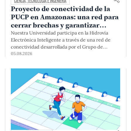
CIENCIA, TECNOLOGÍA E INGENIERÍA
Proyecto de conectividad de la
PUCP en Amazonas: una red para
cerrar brechas y garantizar
derechos
Nuestra Universidad participa en la Hidrovía
Electrónica Inteligente a través de una red de
conectividad desarrollada por el Grupo de
Telecomunicaciones Rurales (GTR-PUCP) desde
05.08.2026
el 2018. En esta nota repasamos cómo ha sido el
desarrollo de esta red, sus aportes a la salud y la
educación de la zona, así como los alcances de la
intervención de la PUCP en el proyecto.