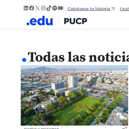
LinkedIn
Facebook
X
Instagram
TikTok
Spotify
YouTube
Cuéntanos tu historia
Qui
.
Todas las notici