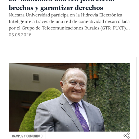
brechas y garantizar derechos
Nuestra Universidad participa en la Hidrovía Electrónica
Inteligente a través de una red de conectividad desarrollada
por el Grupo de Telecomunicaciones Rurales (GTR-PUCP)
desde el 2018. En esta nota repasamos cómo ha sido el
05.08.2026
desarrollo de esta red, sus aportes a la salud y la educación
de la zona, así como los alcances de la intervención de la
PUCP en el proyecto.
CAMPUS Y COMUNIDAD