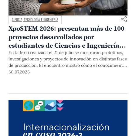
CIENCIA, TECNOLOGÍA E INGENIERÍA
XpoSTEM 2026: presentan más de 100
proyectos desarrollados por
estudiantes de Ciencias e Ingeniería
PUCP orientados a atender
En la feria realizada el 21 de julio se mostraron prototipos,
investigaciones y proyectos de innovación en distintas fases
necesidades del país
de producción. El encuentro mostró cómo el conocimiento
adquirido en las aulas puede responder a desafíos concretos
30.07.2026
del Perú en salud, robótica, inteligencia artificial,
sostenibilidad y sectores productivos.