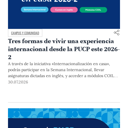
CAMPUS Y COMUNIDAD
Tres formas de vivir una experiencia
internacional desde la PUCP este 2026-
2
A través de la iniciativa «Internacionalización en casa»,
podrás participar en la Semana Internacional, llevar
asignaturas dictadas en inglés, y acceder a módulos COIL
junto con estudiantes y docentes de universidades
30.07.2026
extranjeras. La inscripción se realizará del 4 al 6 de agosto
mediante el Campus Virtual, durante la Matrícula 2026-2.