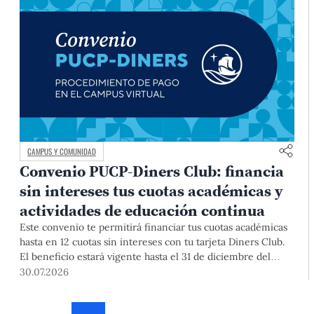
CAMPUS Y COMUNIDAD
Convenio PUCP-Diners Club: financia
sin intereses tus cuotas académicas y
actividades de educación continua
Este convenio te permitirá financiar tus cuotas académicas
hasta en 12 cuotas sin intereses con tu tarjeta Diners Club.
El beneficio estará vigente hasta el 31 de diciembre del
2026 para pregrado y posgrado, así como para deudas de
30.07.2026
ciclos anteriores, trámites académicos, diplomaturas,
programas, cursos o talleres de educación continua que se