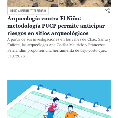
MEDIO AMBIENTE Y TERRITORIO
Arqueología contra El Niño:
metodología PUCP permite anticipar
riesgos en sitios arqueológicos
A partir de sus investigaciones en los valles de Chao, Santa y
Cañete, las arqueólogas Ana Cecilia Mauricio y Francesca
Fernandini proponen una herramienta de bajo costo que
combina datos abiertos, mapas, sistemas de información
31.07.2026
geográfica y trabajo de campo para identificar sitios
arqueológicos vulnerables ante lluvias, inundaciones,
deslizamientos y otros efectos asociados al fenómeno de El
Niño.