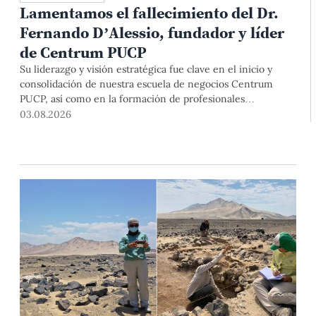
Lamentamos el fallecimiento del Dr.
Fernando D’Alessio, fundador y líder
de Centrum PUCP
Su liderazgo y visión estratégica fue clave en el inicio y
consolidación de nuestra escuela de negocios Centrum
PUCP, así como en la formación de profesionales
empresariales comprometidos con el país. Por todo ello,
03.08.2026
nuestra Universidad agradece el aporte del vicealmirante
AP (r) Dr. Fernando D'Alessio (1944-2026).