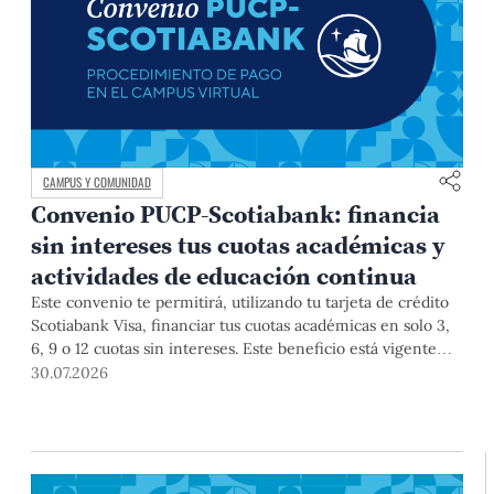
CAMPUS Y COMUNIDAD
Convenio PUCP-Scotiabank: financia
sin intereses tus cuotas académicas y
actividades de educación continua
Este convenio te permitirá, utilizando tu tarjeta de crédito
Scotiabank Visa, financiar tus cuotas académicas en solo 3,
6, 9 o 12 cuotas sin intereses. Este beneficio está vigente
hasta el 31 de diciembre de 2026, y aplica para pagos de
30.07.2026
pregrado, posgrado, así como deudas de ciclos anteriores,
trámites académicos, diplomaturas, programas, cursos o
talleres de educación continua que se pagan con tarjeta de
crédito a través del Campus Virtual.