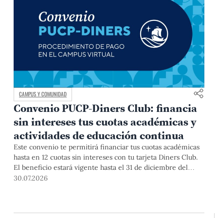
CAMPUS Y COMUNIDAD
Convenio PUCP-Diners Club: financia
sin intereses tus cuotas académicas y
actividades de educación continua
Este convenio te permitirá financiar tus cuotas académicas
hasta en 12 cuotas sin intereses con tu tarjeta Diners Club.
El beneficio estará vigente hasta el 31 de diciembre del
2026 para pregrado y posgrado, así como para deudas de
30.07.2026
ciclos anteriores, trámites académicos, diplomaturas,
programas, cursos o talleres de educación continua que se
pagan con tarjeta de crédito desde el Campus Virtual.