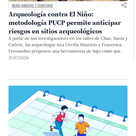
MEDIO AMBIENTE Y TERRITORIO
Arqueología contra El Niño:
metodología PUCP permite anticipar
riesgos en sitios arqueológicos
A partir de sus investigaciones en los valles de Chao, Santa y
Cañete, las arqueólogas Ana Cecilia Mauricio y Francesca
Fernandini proponen una herramienta de bajo costo que
combina datos abiertos, mapas, sistemas de información
31.07.2026
geográfica y trabajo de campo para identificar sitios
arqueológicos vulnerables ante lluvias, inundaciones,
deslizamientos y otros efectos asociados al fenómeno de El
Niño.