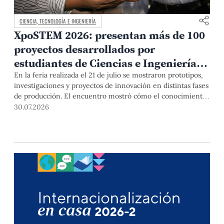
CIENCIA, TECNOLOGÍA E INGENIERÍA
XpoSTEM 2026: presentan más de 100
proyectos desarrollados por
estudiantes de Ciencias e Ingeniería
PUCP orientados a atender
En la feria realizada el 21 de julio se mostraron prototipos,
investigaciones y proyectos de innovación en distintas fases
necesidades del país
de producción. El encuentro mostró cómo el conocimiento
adquirido en las aulas puede responder a desafíos concretos
30.07.2026
del Perú en salud, robótica, inteligencia artificial,
sostenibilidad y sectores productivos.