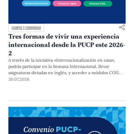
CAMPUS Y COMUNIDAD
Tres formas de vivir una experiencia
internacional desde la PUCP este 2026-
2
A través de la iniciativa «Internacionalización en casa»,
podrás participar en la Semana Internacional, llevar
asignaturas dictadas en inglés, y acceder a módulos COIL
junto con estudiantes y docentes de universidades
30.07.2026
extranjeras. La inscripción se realizará del 4 al 6 de agosto
mediante el Campus Virtual, durante la Matrícula 2026-2.