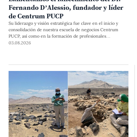
Fernando D’Alessio, fundador y líder
de Centrum PUCP
Su liderazgo y visión estratégica fue clave en el inicio y
consolidación de nuestra escuela de negocios Centrum
PUCP, así como en la formación de profesionales
empresariales comprometidos con el país. Por todo ello,
03.08.2026
nuestra Universidad agradece el aporte del vicealmirante
AP (r) Dr. Fernando D'Alessio (1944-2026).