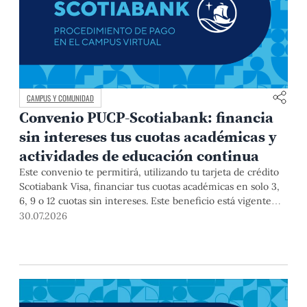
CAMPUS Y COMUNIDAD
Convenio PUCP-Scotiabank: financia
sin intereses tus cuotas académicas y
actividades de educación continua
Este convenio te permitirá, utilizando tu tarjeta de crédito
Scotiabank Visa, financiar tus cuotas académicas en solo 3,
6, 9 o 12 cuotas sin intereses. Este beneficio está vigente
hasta el 31 de diciembre de 2026, y aplica para pagos de
30.07.2026
pregrado, posgrado, así como deudas de ciclos anteriores,
trámites académicos, diplomaturas, programas, cursos o
talleres de educación continua que se pagan con tarjeta de
crédito a través del Campus Virtual.