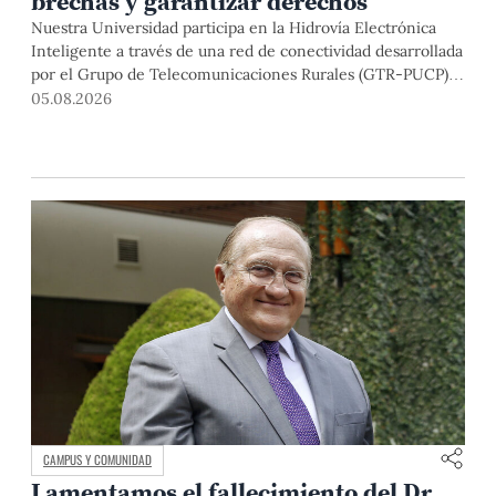
brechas y garantizar derechos
Nuestra Universidad participa en la Hidrovía Electrónica
Inteligente a través de una red de conectividad desarrollada
por el Grupo de Telecomunicaciones Rurales (GTR-PUCP)
desde el 2018. En esta nota repasamos cómo ha sido el
05.08.2026
desarrollo de esta red, sus aportes a la salud y la educación
de la zona, así como los alcances de la intervención de la
PUCP en el proyecto.
CAMPUS Y COMUNIDAD
Lamentamos el fallecimiento del Dr.