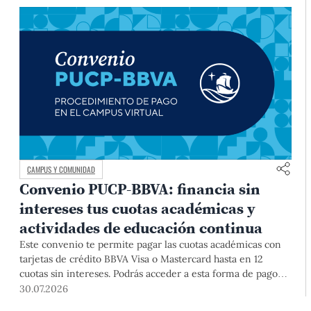
CAMPUS Y COMUNIDAD
Convenio PUCP-BBVA: financia sin
intereses tus cuotas académicas y
actividades de educación continua
Este convenio te permite pagar las cuotas académicas con
tarjetas de crédito BBVA Visa o Mastercard hasta en 12
cuotas sin intereses. Podrás acceder a esta forma de pago
hasta el 31 de diciembre del 2026 para pregrado y posgrado,
30.07.2026
así como para deudas ciclos anteriores, trámites