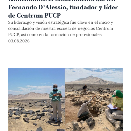
Fernando D’Alessio, fundador y líder
de Centrum PUCP
Su liderazgo y visión estratégica fue clave en el inicio y
consolidación de nuestra escuela de negocios Centrum
PUCP, así como en la formación de profesionales
empresariales comprometidos con el país. Por todo ello,
03.08.2026
nuestra Universidad agradece el aporte del vicealmirante
AP (r) Dr. Fernando D'Alessio (1944-2026).