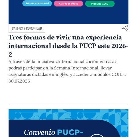
CAMPUS Y COMUNIDAD
Tres formas de vivir una experiencia
internacional desde la PUCP este 2026-
2
A través de la iniciativa «Internacionalización en casa»,
podrás participar en la Semana Internacional, llevar
asignaturas dictadas en inglés, y acceder a módulos COIL
junto con estudiantes y docentes de universidades
30.07.2026
extranjeras. La inscripción se realizará del 4 al 6 de agosto
mediante el Campus Virtual, durante la Matrícula 2026-2.