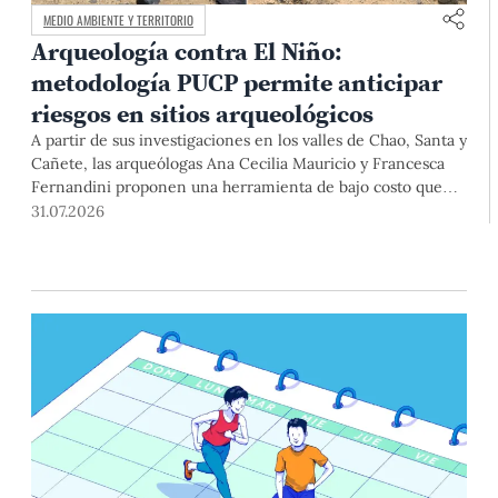
MEDIO AMBIENTE Y TERRITORIO
Arqueología contra El Niño:
metodología PUCP permite anticipar
riesgos en sitios arqueológicos
A partir de sus investigaciones en los valles de Chao, Santa y
Cañete, las arqueólogas Ana Cecilia Mauricio y Francesca
Fernandini proponen una herramienta de bajo costo que
combina datos abiertos, mapas, sistemas de información
31.07.2026
geográfica y trabajo de campo para identificar sitios
arqueológicos vulnerables ante lluvias, inundaciones,
deslizamientos y otros efectos asociados al fenómeno de El
Niño.