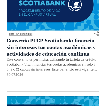
CAMPUS Y COMUNIDAD
Convenio PUCP-Scotiabank: financia
sin intereses tus cuotas académicas y
actividades de educación continua
Este convenio te permitirá, utilizando tu tarjeta de crédito
Scotiabank Visa, financiar tus cuotas académicas en solo 3,
6, 9 o 12 cuotas sin intereses. Este beneficio está vigente
hasta el 31 de diciembre de 2026, y aplica para pagos de
30.07.2026
pregrado, posgrado, así como deudas de ciclos anteriores,
trámites académicos, diplomaturas, programas, cursos o
talleres de educación continua que se pagan con tarjeta de
crédito a través del Campus Virtual.