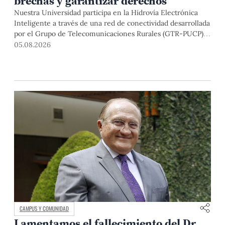
brechas y garantizar derechos
Nuestra Universidad participa en la Hidrovía Electrónica
Inteligente a través de una red de conectividad desarrollada
por el Grupo de Telecomunicaciones Rurales (GTR-PUCP)
desde el 2018. En esta nota repasamos cómo ha sido el
05.08.2026
desarrollo de esta red, sus aportes a la salud y la educación
de la zona, así como los alcances de la intervención de la
PUCP en el proyecto.
CAMPUS Y COMUNIDAD
Lamentamos el fallecimiento del Dr.