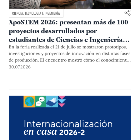
CIENCIA, TECNOLOGÍA E INGENIERÍA
XpoSTEM 2026: presentan más de 100
proyectos desarrollados por
estudiantes de Ciencias e Ingeniería
PUCP orientados a atender
En la feria realizada el 21 de julio se mostraron prototipos,
investigaciones y proyectos de innovación en distintas fases
necesidades del país
de producción. El encuentro mostró cómo el conocimiento
adquirido en las aulas puede responder a desafíos concretos
30.07.2026
del Perú en salud, robótica, inteligencia artificial,
sostenibilidad y sectores productivos.