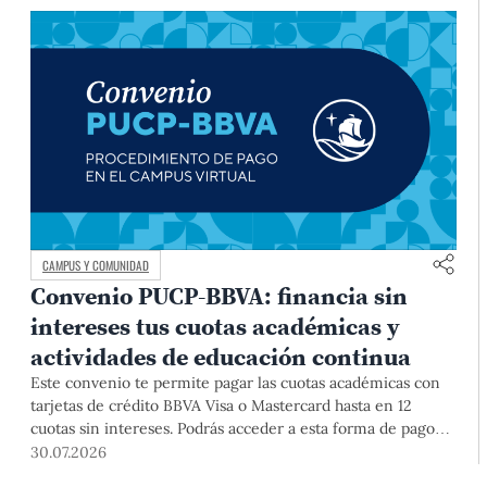
CAMPUS Y COMUNIDAD
Convenio PUCP-BBVA: financia sin
intereses tus cuotas académicas y
actividades de educación continua
Este convenio te permite pagar las cuotas académicas con
tarjetas de crédito BBVA Visa o Mastercard hasta en 12
cuotas sin intereses. Podrás acceder a esta forma de pago
hasta el 31 de diciembre del 2026 para pregrado y posgrado,
30.07.2026
así como para deudas ciclos anteriores, trámites