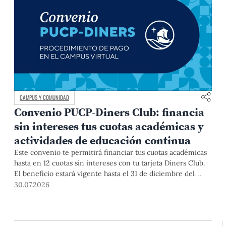
CAMPUS Y COMUNIDAD
Convenio PUCP-Diners Club: financia
sin intereses tus cuotas académicas y
actividades de educación continua
Este convenio te permitirá financiar tus cuotas académicas
hasta en 12 cuotas sin intereses con tu tarjeta Diners Club.
El beneficio estará vigente hasta el 31 de diciembre del
2026 para pregrado y posgrado, así como para deudas de
30.07.2026
ciclos anteriores, trámites académicos, diplomaturas,
programas, cursos o talleres de educación continua que se
pagan con tarjeta de crédito desde el Campus Virtual.