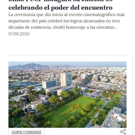
celebrando el poder del encuentro
La ceremonia que dio inicio al evento cinematográfico más
importante del país celebró los logros alcanzados en tres
décadas de existencia, rindió homenaje a las cineastas
Mariana Rondón y Marité Ugás, y planteó un llamado de
07.08.2026
nuestra Universidad a escuchar al sector artístico y
académico frente a la reciente creación del Colegio
Profesional de Artistas del Perú.
CAMPUS Y COMUNIDAD