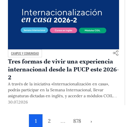
CAMPUS Y COMUNIDAD
Tres formas de vivir una experiencia
internacional desde la PUCP este 2026-
2
A través de la iniciativa «Internacionalización en casa»,
podrás participar en la Semana Internacional, llevar
asignaturas dictadas en inglés, y acceder a módulos COIL
junto con estudiantes y docentes de universidades
30.07.2026
extranjeras. La inscripción se realizará del 4 al 6 de agosto
mediante el Campus Virtual, durante la Matrícula 2026-2.
1
2
…
878
›