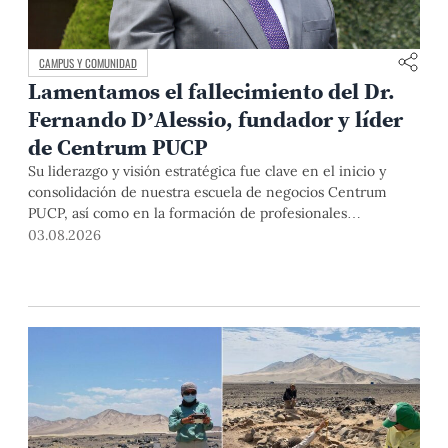
CAMPUS Y COMUNIDAD
Lamentamos el fallecimiento del Dr.
Fernando D’Alessio, fundador y líder
de Centrum PUCP
Su liderazgo y visión estratégica fue clave en el inicio y
consolidación de nuestra escuela de negocios Centrum
PUCP, así como en la formación de profesionales
empresariales comprometidos con el país. Por todo ello,
03.08.2026
nuestra Universidad agradece el aporte del vicealmirante
AP (r) Dr. Fernando D'Alessio (1944-2026).