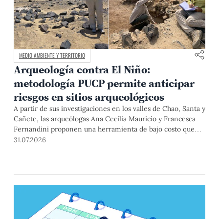
MEDIO AMBIENTE Y TERRITORIO
Arqueología contra El Niño:
metodología PUCP permite anticipar
riesgos en sitios arqueológicos
A partir de sus investigaciones en los valles de Chao, Santa y
Cañete, las arqueólogas Ana Cecilia Mauricio y Francesca
Fernandini proponen una herramienta de bajo costo que
combina datos abiertos, mapas, sistemas de información
31.07.2026
geográfica y trabajo de campo para identificar sitios
arqueológicos vulnerables ante lluvias, inundaciones,
deslizamientos y otros efectos asociados al fenómeno de El
Niño.