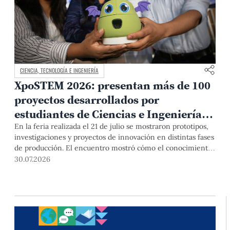
CIENCIA, TECNOLOGÍA E INGENIERÍA
XpoSTEM 2026: presentan más de 100
proyectos desarrollados por
estudiantes de Ciencias e Ingeniería
PUCP orientados a atender
En la feria realizada el 21 de julio se mostraron prototipos,
investigaciones y proyectos de innovación en distintas fases
necesidades del país
de producción. El encuentro mostró cómo el conocimiento
adquirido en las aulas puede responder a desafíos concretos
30.07.2026
del Perú en salud, robótica, inteligencia artificial,
sostenibilidad y sectores productivos.