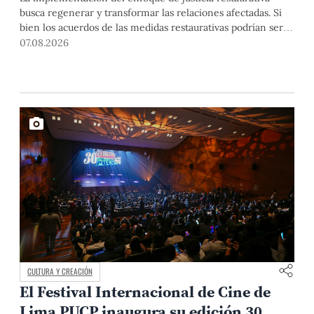
busca regenerar y transformar las relaciones afectadas. Si
bien los acuerdos de las medidas restaurativas podrían ser
considerados por las instancias disciplinarias, este proceso
07.08.2026
no reemplaza sus procedimientos.
CULTURA Y CREACIÓN
El Festival Internacional de Cine de
Lima PUCP inaugura su edición 30