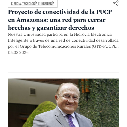
CIENCIA, TECNOLOGÍA E INGENIERÍA
Proyecto de conectividad de la PUCP
en Amazonas: una red para cerrar
brechas y garantizar derechos
Nuestra Universidad participa en la Hidrovía Electrónica
Inteligente a través de una red de conectividad desarrollada
por el Grupo de Telecomunicaciones Rurales (GTR-PUCP)
desde el 2018. En esta nota repasamos cómo ha sido el
05.08.2026
desarrollo de esta red, sus aportes a la salud y la educación
de la zona, así como los alcances de la intervención de la
PUCP en el proyecto.