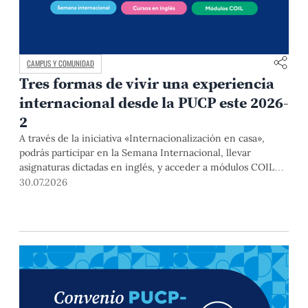
CAMPUS Y COMUNIDAD
Tres formas de vivir una experiencia
internacional desde la PUCP este 2026-
2
A través de la iniciativa «Internacionalización en casa»,
podrás participar en la Semana Internacional, llevar
asignaturas dictadas en inglés, y acceder a módulos COIL
junto con estudiantes y docentes de universidades
30.07.2026
extranjeras. La inscripción se realizará del 4 al 6 de agosto
mediante el Campus Virtual, durante la Matrícula 2026-2.