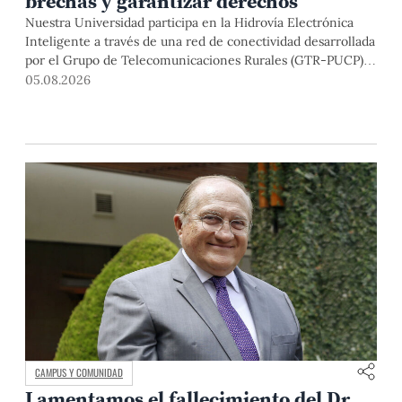
brechas y garantizar derechos
Nuestra Universidad participa en la Hidrovía Electrónica
Inteligente a través de una red de conectividad desarrollada
por el Grupo de Telecomunicaciones Rurales (GTR-PUCP)
desde el 2018. En esta nota repasamos cómo ha sido el
05.08.2026
desarrollo de esta red, sus aportes a la salud y la educación
de la zona, así como los alcances de la intervención de la
PUCP en el proyecto.
CAMPUS Y COMUNIDAD
Lamentamos el fallecimiento del Dr.