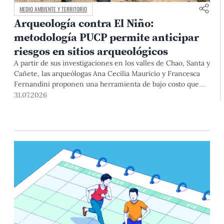
MEDIO AMBIENTE Y TERRITORIO
Arqueología contra El Niño:
metodología PUCP permite anticipar
riesgos en sitios arqueológicos
A partir de sus investigaciones en los valles de Chao, Santa y
Cañete, las arqueólogas Ana Cecilia Mauricio y Francesca
Fernandini proponen una herramienta de bajo costo que
combina datos abiertos, mapas, sistemas de información
31.07.2026
geográfica y trabajo de campo para identificar sitios
arqueológicos vulnerables ante lluvias, inundaciones,
deslizamientos y otros efectos asociados al fenómeno de El
Niño.