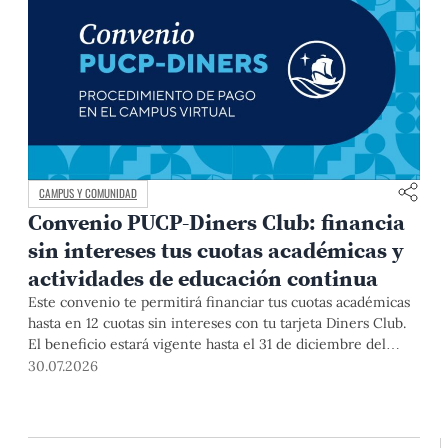
CAMPUS Y COMUNIDAD
Convenio PUCP-Diners Club: financia
sin intereses tus cuotas académicas y
actividades de educación continua
Este convenio te permitirá financiar tus cuotas académicas
hasta en 12 cuotas sin intereses con tu tarjeta Diners Club.
El beneficio estará vigente hasta el 31 de diciembre del
2026 para pregrado y posgrado, así como para deudas de
30.07.2026
ciclos anteriores, trámites académicos, diplomaturas,
programas, cursos o talleres de educación continua que se
pagan con tarjeta de crédito desde el Campus Virtual.