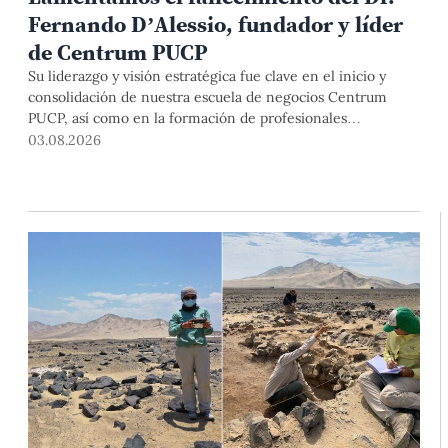
Fernando D’Alessio, fundador y líder
de Centrum PUCP
Su liderazgo y visión estratégica fue clave en el inicio y
consolidación de nuestra escuela de negocios Centrum
PUCP, así como en la formación de profesionales
empresariales comprometidos con el país. Por todo ello,
03.08.2026
nuestra Universidad agradece el aporte del vicealmirante
AP (r) Dr. Fernando D'Alessio (1944-2026).