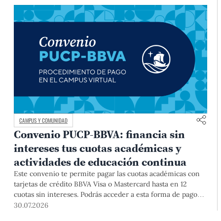
CAMPUS Y COMUNIDAD
Convenio PUCP-BBVA: financia sin
intereses tus cuotas académicas y
actividades de educación continua
Este convenio te permite pagar las cuotas académicas con
tarjetas de crédito BBVA Visa o Mastercard hasta en 12
cuotas sin intereses. Podrás acceder a esta forma de pago
hasta el 31 de diciembre del 2026 para pregrado y posgrado,
30.07.2026
así como para deudas ciclos anteriores, trámites