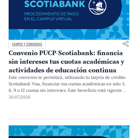
CAMPUS Y COMUNIDAD
Convenio PUCP-Scotiabank: financia
sin intereses tus cuotas académicas y
actividades de educación continua
Este convenio te permitirá, utilizando tu tarjeta de crédito
Scotiabank Visa, financiar tus cuotas académicas en solo 3,
6, 9 o 12 cuotas sin intereses. Este beneficio está vigente
hasta el 31 de diciembre de 2026, y aplica para pagos de
30.07.2026
pregrado, posgrado, así como deudas de ciclos anteriores,
trámites académicos, diplomaturas, programas, cursos o
talleres de educación continua que se pagan con tarjeta de
crédito a través del Campus Virtual.