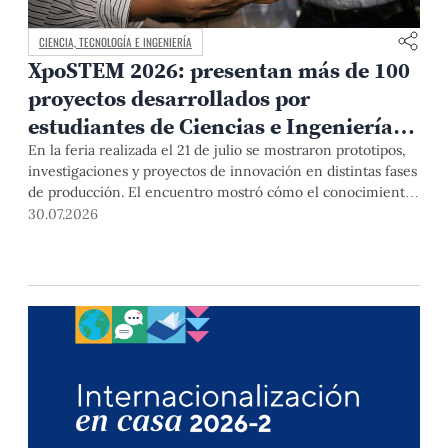
CIENCIA, TECNOLOGÍA E INGENIERÍA
XpoSTEM 2026: presentan más de 100
proyectos desarrollados por
estudiantes de Ciencias e Ingeniería
PUCP orientados a atender
En la feria realizada el 21 de julio se mostraron prototipos,
investigaciones y proyectos de innovación en distintas fases
necesidades del país
de producción. El encuentro mostró cómo el conocimiento
adquirido en las aulas puede responder a desafíos concretos
30.07.2026
del Perú en salud, robótica, inteligencia artificial,
sostenibilidad y sectores productivos.