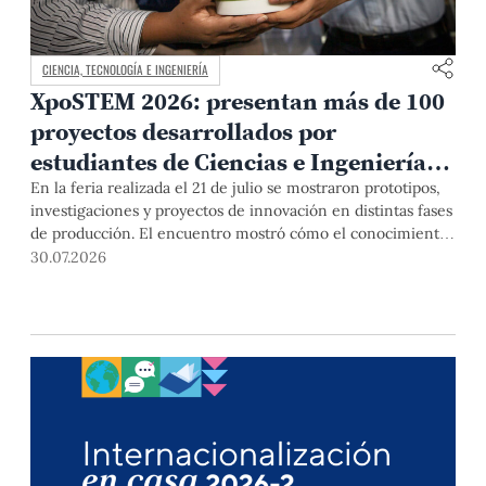
CIENCIA, TECNOLOGÍA E INGENIERÍA
XpoSTEM 2026: presentan más de 100
proyectos desarrollados por
estudiantes de Ciencias e Ingeniería
PUCP orientados a atender
En la feria realizada el 21 de julio se mostraron prototipos,
investigaciones y proyectos de innovación en distintas fases
necesidades del país
de producción. El encuentro mostró cómo el conocimiento
adquirido en las aulas puede responder a desafíos concretos
30.07.2026
del Perú en salud, robótica, inteligencia artificial,
sostenibilidad y sectores productivos.