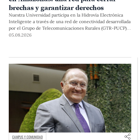
brechas y garantizar derechos
Nuestra Universidad participa en la Hidrovía Electrónica
Inteligente a través de una red de conectividad desarrollada
por el Grupo de Telecomunicaciones Rurales (GTR-PUCP)
desde el 2018. En esta nota repasamos cómo ha sido el
05.08.2026
desarrollo de esta red, sus aportes a la salud y la educación
de la zona, así como los alcances de la intervención de la
PUCP en el proyecto.
CAMPUS Y COMUNIDAD