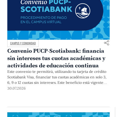
CAMPUS Y COMUNIDAD
Convenio PUCP-Scotiabank: financia
sin intereses tus cuotas académicas y
actividades de educación continua
Este convenio te permitirá, utilizando tu tarjeta de crédito
Scotiabank Visa, financiar tus cuotas académicas en solo 3,
6, 9 o 12 cuotas sin intereses. Este beneficio está vigente
hasta el 31 de diciembre de 2026, y aplica para pagos de
30.07.2026
pregrado, posgrado, así como deudas de ciclos anteriores,
trámites académicos, diplomaturas, programas, cursos o
talleres de educación continua que se pagan con tarjeta de
crédito a través del Campus Virtual.