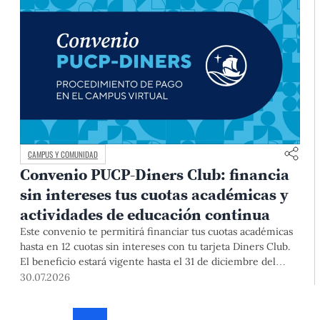
CAMPUS Y COMUNIDAD
Convenio PUCP-Diners Club: financia
sin intereses tus cuotas académicas y
actividades de educación continua
Este convenio te permitirá financiar tus cuotas académicas
hasta en 12 cuotas sin intereses con tu tarjeta Diners Club.
El beneficio estará vigente hasta el 31 de diciembre del
2026 para pregrado y posgrado, así como para deudas de
30.07.2026
ciclos anteriores, trámites académicos, diplomaturas,
programas, cursos o talleres de educación continua que se