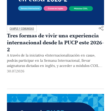
CAMPUS Y COMUNIDAD
Tres formas de vivir una experiencia
internacional desde la PUCP este 2026-
2
A través de la iniciativa «Internacionalización en casa»,
podrás participar en la Semana Internacional, llevar
asignaturas dictadas en inglés, y acceder a módulos COIL
junto con estudiantes y docentes de universidades
30.07.2026
extranjeras. La inscripción se realizará del 4 al 6 de agosto
mediante el Campus Virtual, durante la Matrícula 2026-2.