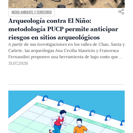
MEDIO AMBIENTE Y TERRITORIO
Arqueología contra El Niño:
metodología PUCP permite anticipar
riesgos en sitios arqueológicos
A partir de sus investigaciones en los valles de Chao, Santa y
Cañete, las arqueólogas Ana Cecilia Mauricio y Francesca
Fernandini proponen una herramienta de bajo costo que
combina datos abiertos, mapas, sistemas de información
31.07.2026
geográfica y trabajo de campo para identificar sitios
arqueológicos vulnerables ante lluvias, inundaciones,
deslizamientos y otros efectos asociados al fenómeno de El
Niño.