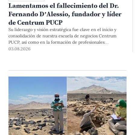
Lamentamos el fallecimiento del Dr.
Fernando D’Alessio, fundador y líder
de Centrum PUCP
Su liderazgo y visión estratégica fue clave en el inicio y
consolidación de nuestra escuela de negocios Centrum
PUCP, así como en la formación de profesionales
empresariales comprometidos con el país. Por todo ello,
03.08.2026
nuestra Universidad agradece el aporte del vicealmirante
AP (r) Dr. Fernando D'Alessio (1944-2026).