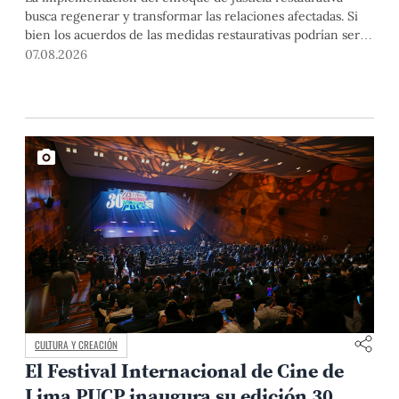
busca regenerar y transformar las relaciones afectadas. Si
bien los acuerdos de las medidas restaurativas podrían ser
considerados por las instancias disciplinarias, este proceso
07.08.2026
no reemplaza sus procedimientos.
CULTURA Y CREACIÓN
El Festival Internacional de Cine de
Lima PUCP inaugura su edición 30