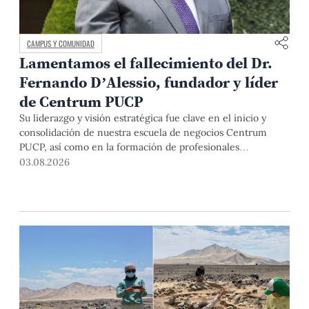
CAMPUS Y COMUNIDAD
Lamentamos el fallecimiento del Dr.
Fernando D’Alessio, fundador y líder
de Centrum PUCP
Su liderazgo y visión estratégica fue clave en el inicio y
consolidación de nuestra escuela de negocios Centrum
PUCP, así como en la formación de profesionales
empresariales comprometidos con el país. Por todo ello,
03.08.2026
nuestra Universidad agradece el aporte del vicealmirante
AP (r) Dr. Fernando D'Alessio (1944-2026).