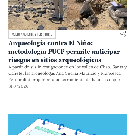
MEDIO AMBIENTE Y TERRITORIO
Arqueología contra El Niño:
metodología PUCP permite anticipar
riesgos en sitios arqueológicos
A partir de sus investigaciones en los valles de Chao, Santa y
Cañete, las arqueólogas Ana Cecilia Mauricio y Francesca
Fernandini proponen una herramienta de bajo costo que
combina datos abiertos, mapas, sistemas de información
31.07.2026
geográfica y trabajo de campo para identificar sitios
arqueológicos vulnerables ante lluvias, inundaciones,
deslizamientos y otros efectos asociados al fenómeno de El
Niño.