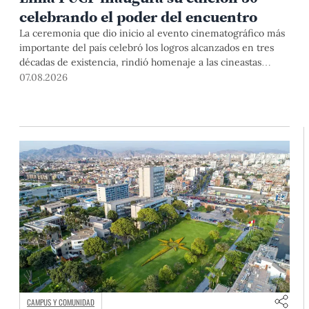
celebrando el poder del encuentro
La ceremonia que dio inicio al evento cinematográfico más
importante del país celebró los logros alcanzados en tres
décadas de existencia, rindió homenaje a las cineastas
Mariana Rondón y Marité Ugás, y planteó un llamado de
07.08.2026
nuestra Universidad a escuchar al sector artístico y
académico frente a la reciente creación del Colegio
Profesional de Artistas del Perú.
CAMPUS Y COMUNIDAD