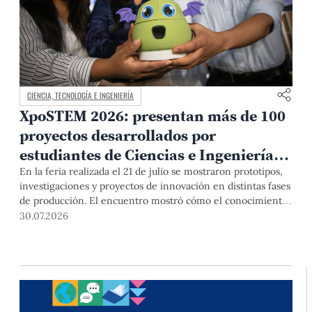
CIENCIA, TECNOLOGÍA E INGENIERÍA
XpoSTEM 2026: presentan más de 100
proyectos desarrollados por
estudiantes de Ciencias e Ingeniería
PUCP orientados a atender
En la feria realizada el 21 de julio se mostraron prototipos,
investigaciones y proyectos de innovación en distintas fases
necesidades del país
de producción. El encuentro mostró cómo el conocimiento
adquirido en las aulas puede responder a desafíos concretos
30.07.2026
del Perú en salud, robótica, inteligencia artificial,
sostenibilidad y sectores productivos.