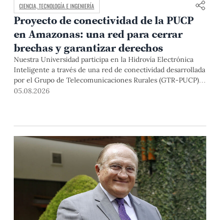
CIENCIA, TECNOLOGÍA E INGENIERÍA
Proyecto de conectividad de la PUCP
en Amazonas: una red para cerrar
brechas y garantizar derechos
Nuestra Universidad participa en la Hidrovía Electrónica
Inteligente a través de una red de conectividad desarrollada
por el Grupo de Telecomunicaciones Rurales (GTR-PUCP)
desde el 2018. En esta nota repasamos cómo ha sido el
05.08.2026
desarrollo de esta red, sus aportes a la salud y la educación
de la zona, así como los alcances de la intervención de la
PUCP en el proyecto.