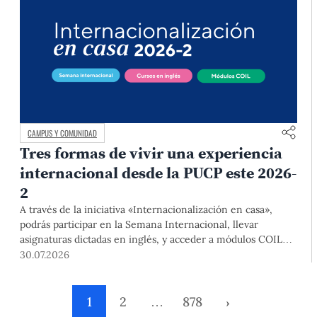
CAMPUS Y COMUNIDAD
Tres formas de vivir una experiencia
internacional desde la PUCP este 2026-
2
A través de la iniciativa «Internacionalización en casa»,
podrás participar en la Semana Internacional, llevar
asignaturas dictadas en inglés, y acceder a módulos COIL
junto con estudiantes y docentes de universidades
30.07.2026
extranjeras. La inscripción se realizará del 4 al 6 de agosto
mediante el Campus Virtual, durante la Matrícula 2026-2.
1
2
…
878
›