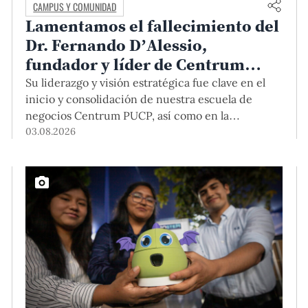
CAMPUS Y COMUNIDAD
Lamentamos el fallecimiento del
Dr. Fernando D’Alessio,
fundador y líder de Centrum
PUCP
Su liderazgo y visión estratégica fue clave en el
inicio y consolidación de nuestra escuela de
negocios Centrum PUCP, así como en la
formación de profesionales empresariales
03.08.2026
comprometidos con el país. Por todo ello, nuestra
Universidad agradece el aporte del vicealmirante
AP (r) Dr. Fernando D'Alessio (1944-2026).