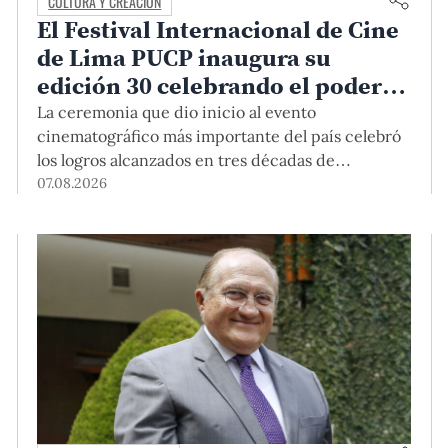
CULTURA Y CREACIÓN
El Festival Internacional de Cine
de Lima PUCP inaugura su
edición 30 celebrando el poder
del encuentro
La ceremonia que dio inicio al evento
cinematográfico más importante del país celebró
los logros alcanzados en tres décadas de
existencia, rindió homenaje a las cineastas
07.08.2026
Mariana Rondón y Marité Ugás, y planteó un
llamado de nuestra Universidad a escuchar al
sector artístico y académico frente a la reciente
creación del Colegio Profesional de Artistas del
Perú.