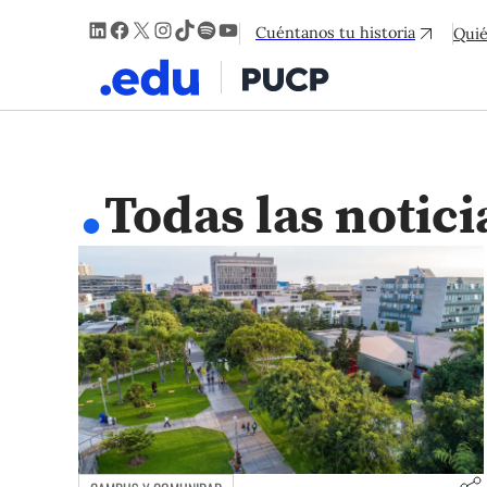
LinkedIn
Facebook
X
Instagram
TikTok
Spotify
YouTube
Cuéntanos tu historia
Qui
.
Todas las notici