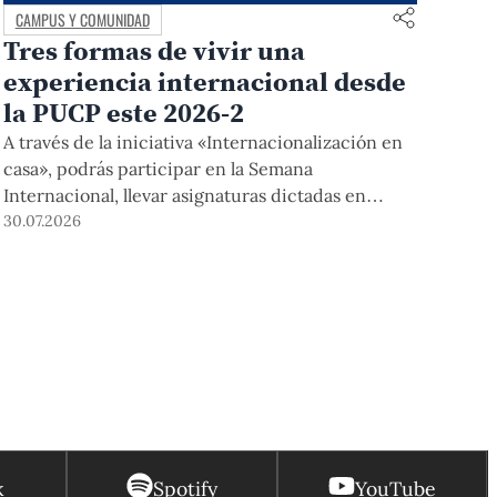
CAMPUS Y COMUNIDAD
Tres formas de vivir una
experiencia internacional desde
la PUCP este 2026-2
A través de la iniciativa «Internacionalización en
casa», podrás participar en la Semana
Internacional, llevar asignaturas dictadas en
inglés, y acceder a módulos COIL junto con
30.07.2026
estudiantes y docentes de universidades
extranjeras. La inscripción se realizará del 4 al 6
de agosto mediante el Campus Virtual, durante la
Matrícula 2026-2.
k
Spotify
YouTube