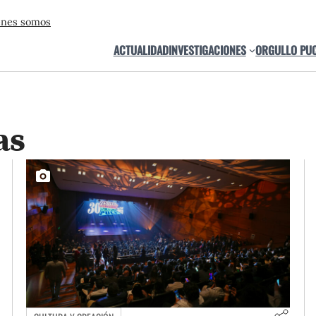
énes somos
ACTUALIDAD
INVESTIGACIONES
ORGULLO PU
as