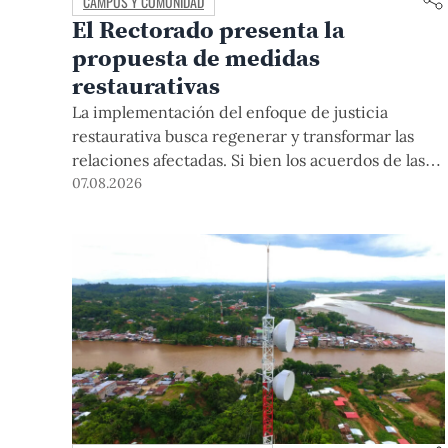
CAMPUS Y COMUNIDAD
El Rectorado presenta la
propuesta de medidas
restaurativas
La implementación del enfoque de justicia
restaurativa busca regenerar y transformar las
relaciones afectadas. Si bien los acuerdos de las
medidas restaurativas podrían ser considerados
07.08.2026
por las instancias disciplinarias, este proceso no
reemplaza sus procedimientos.