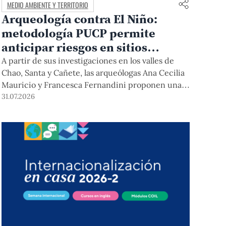
MEDIO AMBIENTE Y TERRITORIO
Arqueología contra El Niño:
metodología PUCP permite
anticipar riesgos en sitios
arqueológicos
A partir de sus investigaciones en los valles de
Chao, Santa y Cañete, las arqueólogas Ana Cecilia
Mauricio y Francesca Fernandini proponen una
herramienta de bajo costo que combina datos
31.07.2026
abiertos, mapas, sistemas de información
geográfica y trabajo de campo para identificar
sitios arqueológicos vulnerables ante lluvias,
inundaciones, deslizamientos y otros efectos
asociados al fenómeno de El Niño.