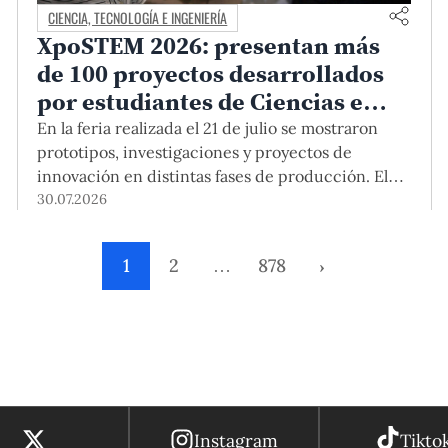
CIENCIA, TECNOLOGÍA E INGENIERÍA
XpoSTEM 2026: presentan más
de 100 proyectos desarrollados
por estudiantes de Ciencias e
Ingeniería PUCP orientados a
En la feria realizada el 21 de julio se mostraron
atender necesidades del país
prototipos, investigaciones y proyectos de
innovación en distintas fases de producción. El
encuentro mostró cómo el conocimiento
30.07.2026
adquirido en las aulas puede responder a desafíos
concretos del Perú en salud, robótica,
1
2
…
878
›
inteligencia artificial, sostenibilidad y sectores
productivos.
Instagram
Tikto