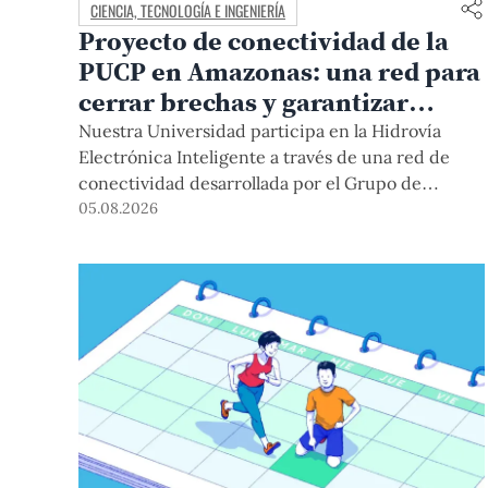
CIENCIA, TECNOLOGÍA E INGENIERÍA
Proyecto de conectividad de la
PUCP en Amazonas: una red para
cerrar brechas y garantizar
derechos
Nuestra Universidad participa en la Hidrovía
Electrónica Inteligente a través de una red de
conectividad desarrollada por el Grupo de
Telecomunicaciones Rurales (GTR-PUCP) desde
05.08.2026
el 2018. En esta nota repasamos cómo ha sido el
desarrollo de esta red, sus aportes a la salud y la
educación de la zona, así como los alcances de la
intervención de la PUCP en el proyecto.