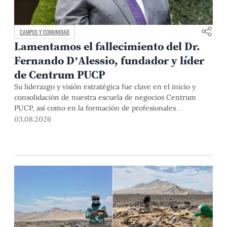
CAMPUS Y COMUNIDAD
Lamentamos el fallecimiento del Dr.
Fernando D’Alessio, fundador y líder
de Centrum PUCP
Su liderazgo y visión estratégica fue clave en el inicio y
consolidación de nuestra escuela de negocios Centrum
PUCP, así como en la formación de profesionales
empresariales comprometidos con el país. Por todo ello,
03.08.2026
nuestra Universidad agradece el aporte del vicealmirante
AP (r) Dr. Fernando D'Alessio (1944-2026).