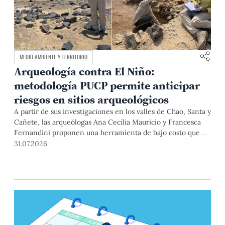
MEDIO AMBIENTE Y TERRITORIO
Arqueología contra El Niño:
metodología PUCP permite anticipar
riesgos en sitios arqueológicos
A partir de sus investigaciones en los valles de Chao, Santa y
Cañete, las arqueólogas Ana Cecilia Mauricio y Francesca
Fernandini proponen una herramienta de bajo costo que
combina datos abiertos, mapas, sistemas de información
31.07.2026
geográfica y trabajo de campo para identificar sitios
arqueológicos vulnerables ante lluvias, inundaciones,
deslizamientos y otros efectos asociados al fenómeno de El
Niño.