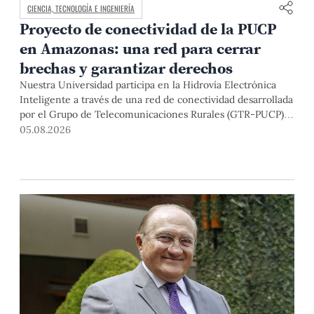
CIENCIA, TECNOLOGÍA E INGENIERÍA
Proyecto de conectividad de la PUCP
en Amazonas: una red para cerrar
brechas y garantizar derechos
Nuestra Universidad participa en la Hidrovía Electrónica
Inteligente a través de una red de conectividad desarrollada
por el Grupo de Telecomunicaciones Rurales (GTR-PUCP)
desde el 2018. En esta nota repasamos cómo ha sido el
05.08.2026
desarrollo de esta red, sus aportes a la salud y la educación
de la zona, así como los alcances de la intervención de la
PUCP en el proyecto.