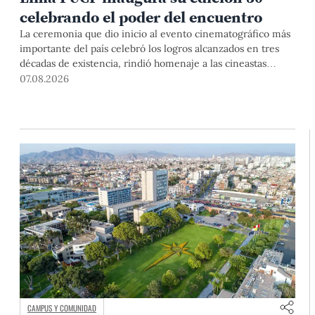
celebrando el poder del encuentro
La ceremonia que dio inicio al evento cinematográfico más
importante del país celebró los logros alcanzados en tres
décadas de existencia, rindió homenaje a las cineastas
Mariana Rondón y Marité Ugás, y planteó un llamado de
07.08.2026
nuestra Universidad a escuchar al sector artístico y
académico frente a la reciente creación del Colegio
Profesional de Artistas del Perú.
CAMPUS Y COMUNIDAD