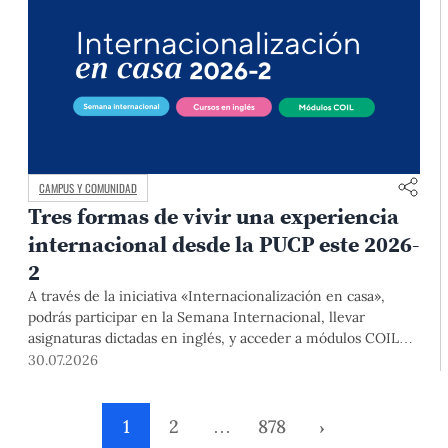
CAMPUS Y COMUNIDAD
Tres formas de vivir una experiencia
internacional desde la PUCP este 2026-
2
A través de la iniciativa «Internacionalización en casa»,
podrás participar en la Semana Internacional, llevar
asignaturas dictadas en inglés, y acceder a módulos COIL
junto con estudiantes y docentes de universidades
30.07.2026
extranjeras. La inscripción se realizará del 4 al 6 de agosto
mediante el Campus Virtual, durante la Matrícula 2026-2.
1
2
…
878
›