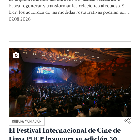
busca regenerar y transformar las relaciones afectadas. Si
bien los acuerdos de las medidas restaurativas podrían ser
considerados por las instancias disciplinarias, este proceso
07.08.2026
no reemplaza sus procedimientos.
CULTURA Y CREACIÓN
El Festival Internacional de Cine de
Lima PUCP inaugura su edición 30