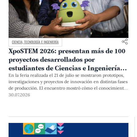
CIENCIA, TECNOLOGÍA E INGENIERÍA
XpoSTEM 2026: presentan más de 100
proyectos desarrollados por
estudiantes de Ciencias e Ingeniería
PUCP orientados a atender
En la feria realizada el 21 de julio se mostraron prototipos,
investigaciones y proyectos de innovación en distintas fases
necesidades del país
de producción. El encuentro mostró cómo el conocimiento
adquirido en las aulas puede responder a desafíos concretos
30.07.2026
del Perú en salud, robótica, inteligencia artificial,
sostenibilidad y sectores productivos.