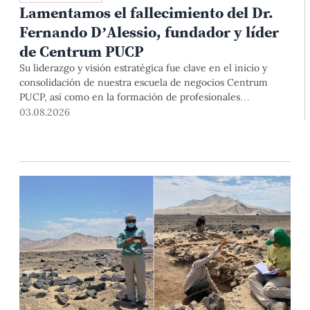
Lamentamos el fallecimiento del Dr.
Fernando D’Alessio, fundador y líder
de Centrum PUCP
Su liderazgo y visión estratégica fue clave en el inicio y
consolidación de nuestra escuela de negocios Centrum
PUCP, así como en la formación de profesionales
empresariales comprometidos con el país. Por todo ello,
03.08.2026
nuestra Universidad agradece el aporte del vicealmirante
AP (r) Dr. Fernando D'Alessio (1944-2026).