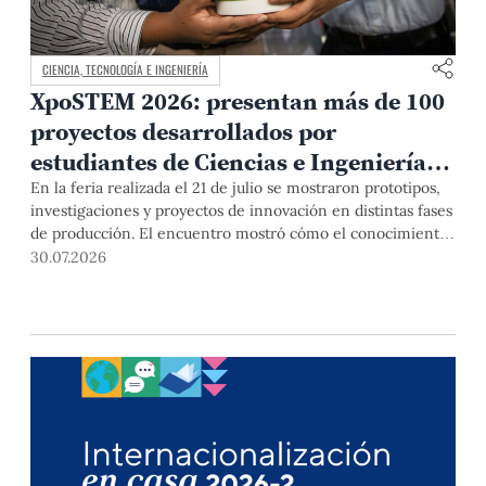
CIENCIA, TECNOLOGÍA E INGENIERÍA
XpoSTEM 2026: presentan más de 100
proyectos desarrollados por
estudiantes de Ciencias e Ingeniería
PUCP orientados a atender
En la feria realizada el 21 de julio se mostraron prototipos,
investigaciones y proyectos de innovación en distintas fases
necesidades del país
de producción. El encuentro mostró cómo el conocimiento
adquirido en las aulas puede responder a desafíos concretos
30.07.2026
del Perú en salud, robótica, inteligencia artificial,
sostenibilidad y sectores productivos.