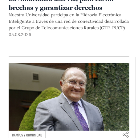
brechas y garantizar derechos
Nuestra Universidad participa en la Hidrovía Electrónica
Inteligente a través de una red de conectividad desarrollada
por el Grupo de Telecomunicaciones Rurales (GTR-PUCP)
desde el 2018. En esta nota repasamos cómo ha sido el
05.08.2026
desarrollo de esta red, sus aportes a la salud y la educación
de la zona, así como los alcances de la intervención de la
PUCP en el proyecto.
CAMPUS Y COMUNIDAD