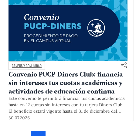
CAMPUS Y COMUNIDAD
Convenio PUCP-Diners Club: financia
sin intereses tus cuotas académicas y
actividades de educación continua
Este convenio te permitirá financiar tus cuotas académicas
hasta en 12 cuotas sin intereses con tu tarjeta Diners Club.
El beneficio estará vigente hasta el 31 de diciembre del
2026 para pregrado y posgrado, así como para deudas de
30.07.2026
ciclos anteriores, trámites académicos, diplomaturas,
programas, cursos o talleres de educación continua que se