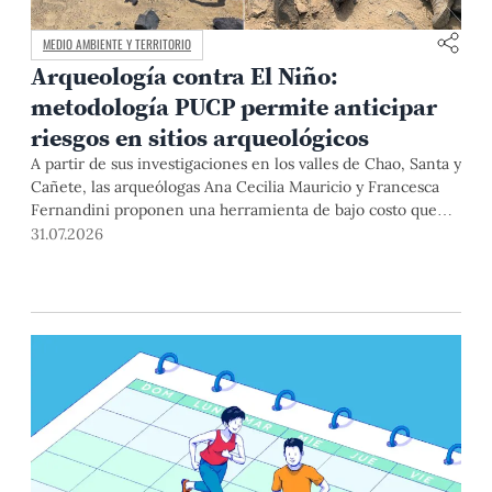
MEDIO AMBIENTE Y TERRITORIO
Arqueología contra El Niño:
metodología PUCP permite anticipar
riesgos en sitios arqueológicos
A partir de sus investigaciones en los valles de Chao, Santa y
Cañete, las arqueólogas Ana Cecilia Mauricio y Francesca
Fernandini proponen una herramienta de bajo costo que
combina datos abiertos, mapas, sistemas de información
31.07.2026
geográfica y trabajo de campo para identificar sitios
arqueológicos vulnerables ante lluvias, inundaciones,
deslizamientos y otros efectos asociados al fenómeno de El
Niño.