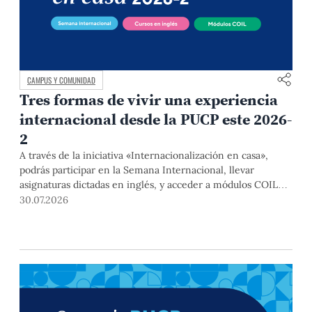
CAMPUS Y COMUNIDAD
Tres formas de vivir una experiencia
internacional desde la PUCP este 2026-
2
A través de la iniciativa «Internacionalización en casa»,
podrás participar en la Semana Internacional, llevar
asignaturas dictadas en inglés, y acceder a módulos COIL
junto con estudiantes y docentes de universidades
30.07.2026
extranjeras. La inscripción se realizará del 4 al 6 de agosto
mediante el Campus Virtual, durante la Matrícula 2026-2.