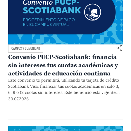
CAMPUS Y COMUNIDAD
Convenio PUCP-Scotiabank: financia
sin intereses tus cuotas académicas y
actividades de educación continua
Este convenio te permitirá, utilizando tu tarjeta de crédito
Scotiabank Visa, financiar tus cuotas académicas en solo 3,
6, 9 o 12 cuotas sin intereses. Este beneficio está vigente
hasta el 31 de diciembre de 2026, y aplica para pagos de
30.07.2026
pregrado, posgrado, así como deudas de ciclos anteriores,
trámites académicos, diplomaturas, programas, cursos o
talleres de educación continua que se pagan con tarjeta de
crédito a través del Campus Virtual.