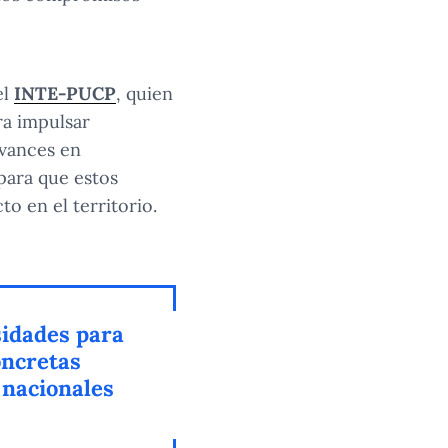
el
INTE-PUCP
, quien
ra impulsar
avances en
 para que estos
o en el territorio.
sidades para
oncretas
 nacionales