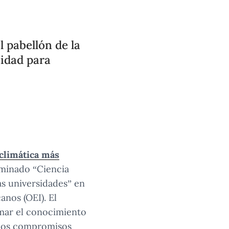
 pabellón de la
idad para
climática más
ominado “Ciencia
as universidades” en
nos (OEI). El
rmar el conocimiento
a los compromisos