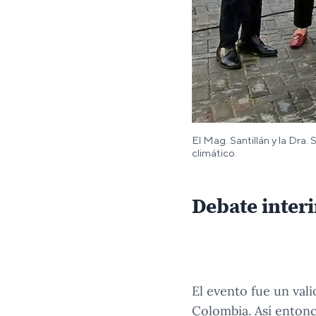
El Mag. Santillán y la Dra
climático.
La ponencia principal del evento parale
Debate interi
1
/
2
INTE-PUCP.
La ponencia principal del evento paralelo organizado
El evento fue un vali
Colombia. Así entonc