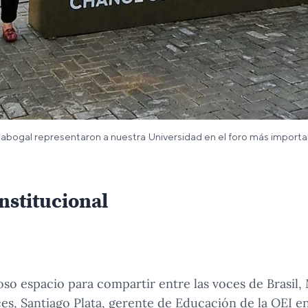
. Sabogal representaron a nuestra Universidad en el foro más impor
lo organizado por la PUCP contó con la participación de la Dra. S
nstitucional
 por la PUCP contó con la participación de la Dra. Sabogal, directo
oso espacio para compartir entre las voces de Brasil,
es, Santiago Plata, gerente de Educación de la OEI en 