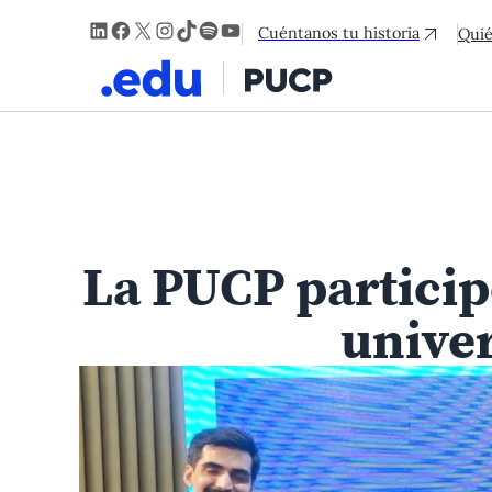
LinkedIn
Facebook
X
Instagram
TikTok
Spotify
YouTube
Cuéntanos tu historia
Qui
La PUCP particip
unive