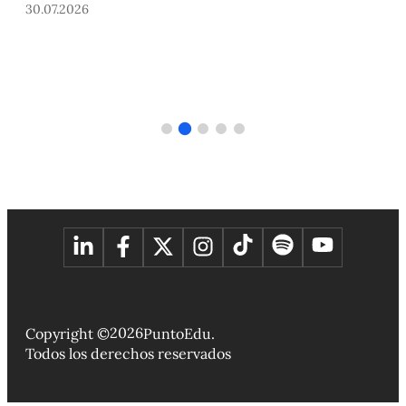
internacional desde la PUCP este 2026-
2
30.07.2026
3
2026
Copyright ©
PuntoEdu.
Todos los derechos reservados