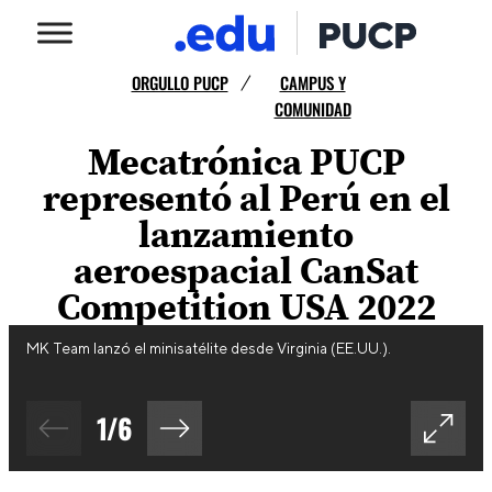
ORGULLO PUCP
CAMPUS Y
/
COMUNIDAD
Mecatrónica PUCP
representó al Perú en el
lanzamiento
aeroespacial CanSat
Competition USA 2022
MK Team lanzó el minisatélite desde Virginia (EE.UU.).
1
/
6