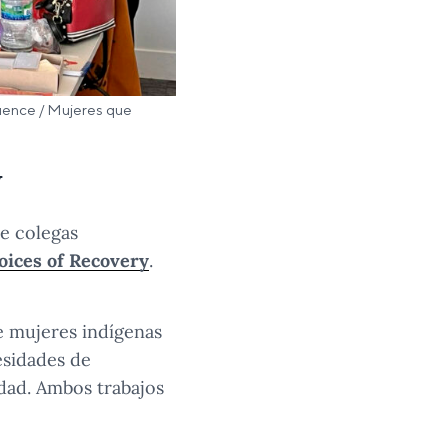
luence / Mujeres que
y
de colegas
oices of Recovery
.
e mujeres indígenas
esidades de
dad. Ambos trabajos