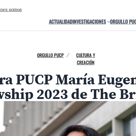
énes somos
ACTUALIDAD
INVESTIGACIONES
ORGULLO PU
ORGULLO PUCP
CULTURA Y
/
CREACIÓN
ra PUCP María Eugen
owship 2023 de The B