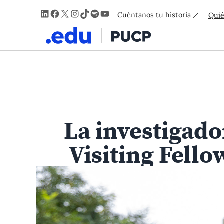
LinkedIn
Facebook
X
Instagram
TikTok
Spotify
YouTube
Cuéntanos tu historia
Qui
La investigado
Visiting Fell