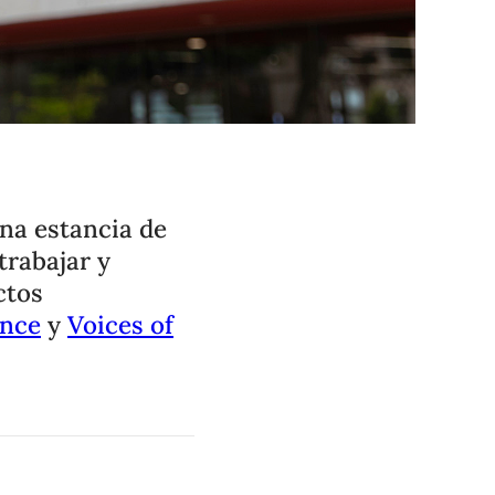
na estancia de
trabajar y
ctos
ence
y
Voices of