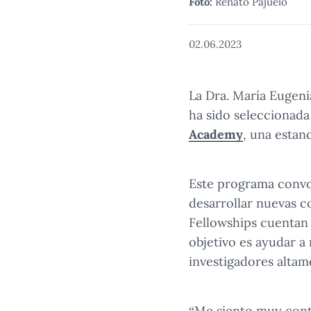
Foto:
Renato Pajuelo
02.06.2023
La Dra. María Eugeni
ha sido seleccionada
Academy
, una estan
Este programa convo
desarrollar nuevas c
Fellowships cuentan
objetivo es ayudar a
investigadores altame
“Me siento muy conte