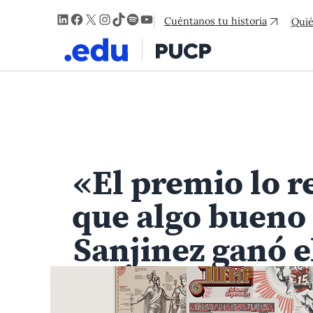
LinkedIn
Facebook
X
Instagram
TikTok
Spotify
YouTube
Cuéntanos tu historia
Qui
«El premio lo r
que algo bueno 
Sanjinez ganó e