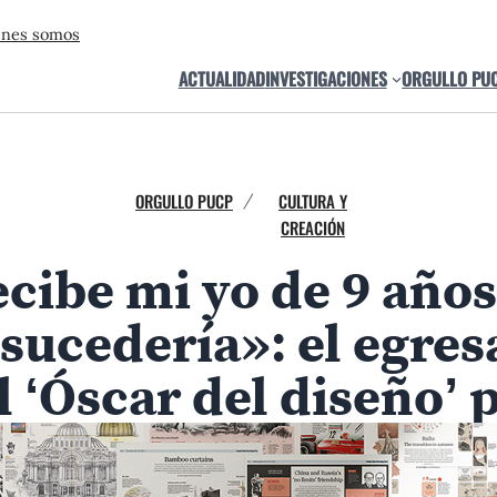
énes somos
ACTUALIDAD
INVESTIGACIONES
ORGULLO PU
ORGULLO PUCP
CULTURA Y
/
CREACIÓN
ecibe mi yo de 9 añ
sucedería»: el egre
l ‘Óscar del diseño’