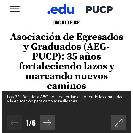
ORGULLO PUCP
Asociación de Egresados
y Graduados (AEG-
PUCP): 35 años
fortaleciendo lazos y
marcando nuevos
caminos
Los 35 años de la AEG nos recuerdan el poder de la comunidad
y la educación para cambiar realidades.
1
/
6