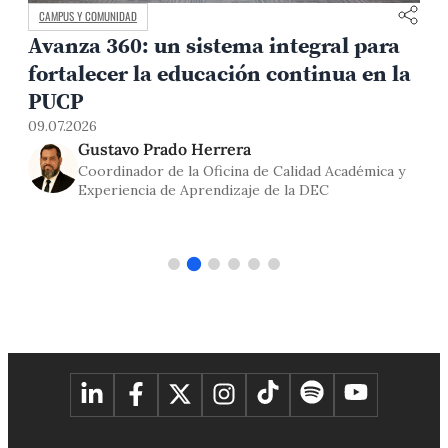
MEDIO AMBIENTE Y TERRITORIO
La oportunidad minera del Per
egral para
también depende de la gobern
tinua en la
03.07.2026
Rómulo Villegas
dad Académica y
Coordinador ejecutivo de la Maestría 
 DEC
Social PUCP y especialista sociopolític
Centro Wiñaq