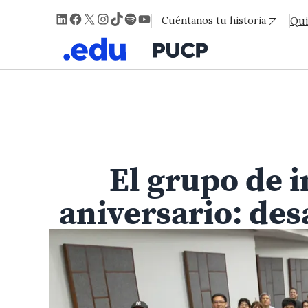
LinkedIn
Facebook
X
Instagram
TikTok
Spotify
YouTube
Cuéntanos tu historia
Qui
El grupo de i
aniversario: des