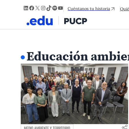
LinkedIn
Facebook
X
Instagram
TikTok
Spotify
YouTube
Cuéntanos tu historia
Qui
Educación ambie
MEDIO AMBIENTE Y TERRITORIO