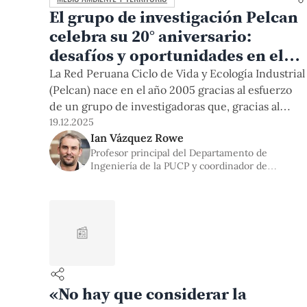
El grupo de investigación Pelcan
celebra su 20° aniversario:
desafíos y oportunidades en el
horizonte
La Red Peruana Ciclo de Vida y Ecología Industrial
(Pelcan) nace en el año 2005 gracias al esfuerzo
de un grupo de investigadoras que, gracias al
apoyo del Programa de las Naciones Unidas para
19.12.2025
Ian Vázquez Rowe
el Medio Ambiente (PNUMA) y la Red
Profesor principal del Departamento de
Iberoamericana de Ciclo de Vida (RICV),
Ingeniería de la PUCP y coordinador de
pretendía establecer un espacio para el desarrollo
PELCAN
y
📰
«No hay que considerar la