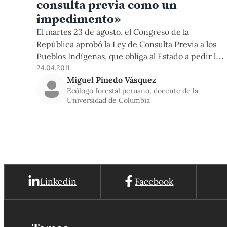
consulta previa como un
impedimento»
El martes 23 de agosto, el Congreso de la
República aprobó la Ley de Consulta Previa a los
Pueblos Indígenas, que obliga al Estado a pedir la
opinión de estas comunidades antes de tomar
24.04.2011
Miguel Pinedo Vásquez
decisiones que afecten su calidad de vida. Sobre
Ecólogo forestal peruano, docente de la
este y otros temas sociales y medioambientales
Universidad de Columbia
conversamos con el Dr. Miguel Pinedo Vásquez,
ecólogo forestal y docente de la Universidad de
Columbia con amplia experiencia en la
investigación e implementación de proyectos de
desarrollo y conservación en la Amazonía, de
donde es nativo. Él fue uno de los invitados
especiales del Simposio Internacional en Manejo
Linkedin
Facebook
de Bosques y Educación Ambiental, organizado
por la Maestría en Desarrollo Ambiental de la
Universidad Católica la semana pasada.