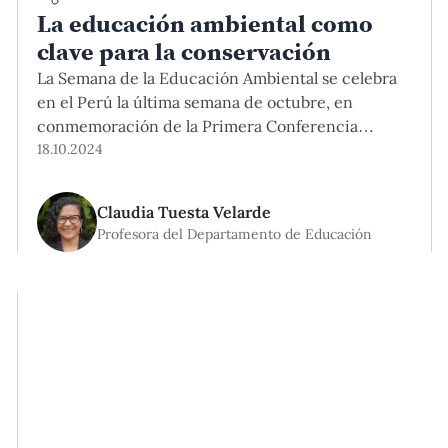
La educación ambiental como
clave para la conservación
La Semana de la Educación Ambiental se celebra
en el Perú la última semana de octubre, en
conmemoración de la Primera Conferencia
Intergubernamental sobre Educación Ambiental
18.10.2024
para el Desarrollo Sostenible, realizada en 1977, en
Georgia. Esta fecha nos invita a reflexionar sobre
Claudia Tuesta Velarde
el rol de la educación en la formación de
Profesora del Departamento de Educación
ciudadanos conscientes y comprometidos