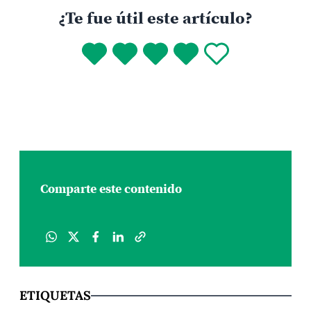
primer libro de cuentos: Todo queda en familia
¿Te fue útil este artículo?
(Pesopluma, 2026).
Comparte este contenido
ETIQUETAS