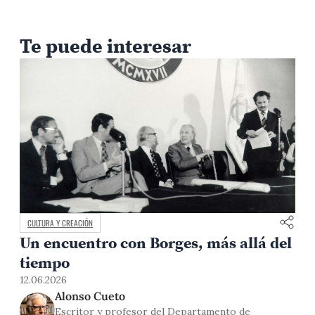
Te puede interesar
CULTURA Y CREACIÓN
Volver al Perú de todas las sangres
24.07.2026
1
Francisco Hernández Astete
Profesor del Departamento de Humanidades –