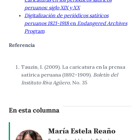
peruanos: siglo XIX y XX
Digitalización de periódicos satíricos
peruanos 1821-1918
en
Endangered Archives
Program
.
Referencia
Tauzin, I. (2009). La caricatura en la prensa
satírica peruana (1892–1909).
Boletín del
Instituto Riva Agüero
, No. 35
En esta columna
María Estela Reaño