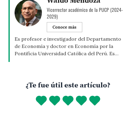
Waldo Mendoza
Vicerrector académico de la PUCP (2024-
2029)
Conoce más
Es profesor e investigador del Departamento
de Economía y doctor en Economía por la
Pontificia Universidad Católica del Perú. Es
Vicerrector académico de la PUCP (2024-2029)
y ha sido jefe de nuestro Departamento de
Economía. Actualmente, Mendoza es miembro
del Consejo Directivo del Consejo Fiscal.
¿Te fue útil este artículo?
Asimismo, ha sido miembro del directorio de la
Superintendencia Nacional […]