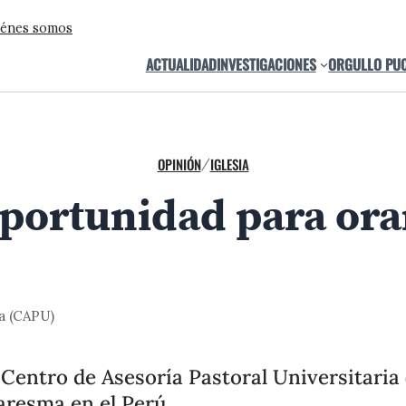
énes somos
ACTUALIDAD
INVESTIGACIONES
ORGULLO PU
OPINIÓN
IGLESIA
/
ortunidad para orar
ia (CAPU)
 Centro de Asesoría Pastoral Universitaria
aresma en el Perú.