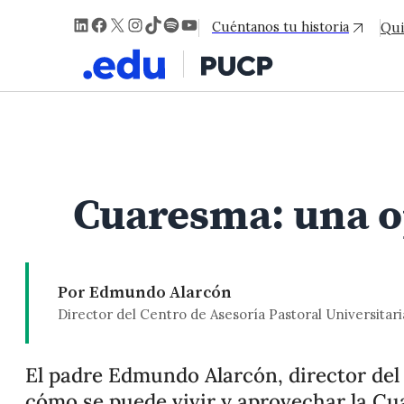
LinkedIn
Facebook
X
Instagram
TikTok
Spotify
YouTube
Cuéntanos tu historia
Qui
Cuaresma: una op
Por Edmundo Alarcón
Director del Centro de Asesoría Pastoral Universitar
El padre Edmundo Alarcón, director del
cómo se puede vivir y aprovechar la Cu