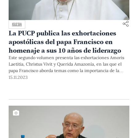
IGLESIA
La PUCP publica las exhortaciones
apostólicas del papa Francisco en
homenaje a sus 10 años de liderazgo
Este segundo volumen presenta las exhortaciones Amoris
Laetitia, Christus Vivit y Querida Amazonía, en las que el
papa Francisco aborda temas como la importancia de la
familia, el rol de la juventud y la conservación de la
15.11.2023
Amazonía.