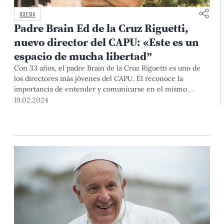
IGLESIA
Padre Brain Ed de la Cruz Riguetti,
nuevo director del CAPU: «Este es un
espacio de mucha libertad”
Con 33 años, el padre Brain de la Cruz Riguetti es uno de
los directores más jóvenes del CAPU. Él reconoce la
importancia de entender y comunicarse en el mismo
lenguaje que usan los estudiantes -quizá por eso escucha
19.02.2024
freestyle rap-, y espera recibir a todos los miembros de
nuestra comunidad, católicos y laicos.