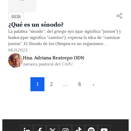
IGLESIA
¿Qué es un sínodo?
La palabra “sínodo”, del griego syn (que significa “juntos”) y
hodos (que significa “camino”), expresa la idea de “caminar
juntos”. El Sínodo de los Obispos es un organismo
consultivo creado por Pablo VI, en el marco del Concilio
06.11.2023
Vaticano II, para pedir a los obispos de todo el mundo que
Hna. Adriana Restrepo ODN
participen en el gobierno de
Asesora pastoral del CAPU
1
2
…
8
›