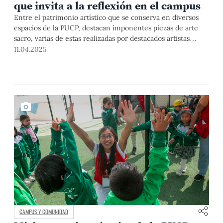
que invita a la reflexión en el campus
Entre el patrimonio artístico que se conserva en diversos
espacios de la PUCP, destacan imponentes piezas de arte
sacro, varias de estas realizadas por destacados artistas
como Adolfo Winternitz, Johanna Hamann y Judith Ayala.
11.04.2025
Junto con el profesor de Arte y Diseño Moisés Quintana,
nos internamos en el CAPU, una joya arquitectónica en sí
misma, para conocer estas piezas que invitan a vivir la
espiritualidad en esta Semana Santa.
CAMPUS Y COMUNIDAD