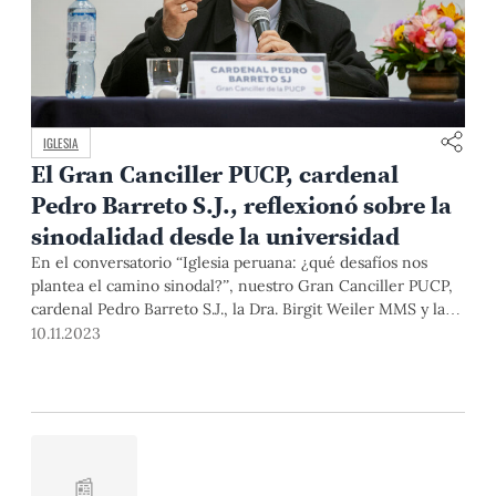
IGLESIA
El Gran Canciller PUCP, cardenal
Pedro Barreto S.J., reflexionó sobre la
sinodalidad desde la universidad
En el conversatorio “Iglesia peruana: ¿qué desafíos nos
plantea el camino sinodal?”, nuestro Gran Canciller PUCP,
cardenal Pedro Barreto S.J., la Dra. Birgit Weiler MMS y la
Dra. Silvana Vargas comentaron el informe de síntesis del
10.11.2023
último sínodo convocado por el papa Francisco, y la manera
en que, desde la universidad y como cristianos, podemos
vivir y poner en práctica la sinodalidad.
📰