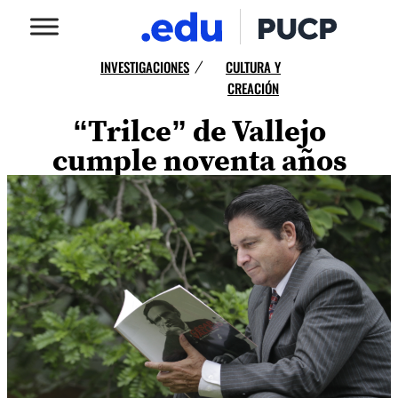
INVESTIGACIONES
CULTURA Y
/
CREACIÓN
“Trilce” de Vallejo
cumple noventa años