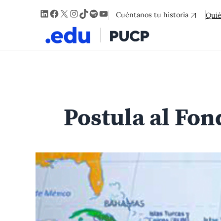
LinkedIn
Facebook
X
Instagram
TikTok
Spotify
YouTube
Cuéntanos tu historia
Qui
Postula al Fon