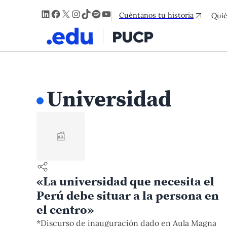
LinkedIn
Facebook
X
Instagram
TikTok
Spotify
YouTube
Cuéntanos tu historia
Qui
Universidad
📰
«La universidad que necesita el
Perú debe situar a la persona en
el centro»
*Discurso de inauguración dado en Aula Magna