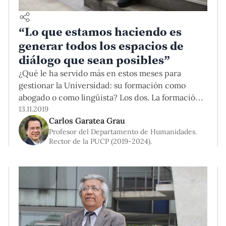
“Lo que estamos haciendo es
generar todos los espacios de
diálogo que sean posibles”
¿Qué le ha servido más en estos meses para
gestionar la Universidad: su formación como
abogado o como lingüista? Los dos. La formación
de abogado me ha permitido tener olfato para
13.11.2019
Carlos Garatea Grau
detectar de dónde pueden venir algunos
Profesor del Departamento de Humanidades.
problemas. La formación en humanidades me ha
Rector de la PUCP (2019-2024).
servido para no dejar de dialogar, porque si hay
algo que