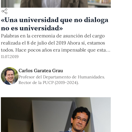
«Una universidad que no dialoga
no es universidad»
Palabras en la ceremonia de asunción del cargo
realizada el 8 de julio del 2019 Ahora sí, estamos
todos. Hace pocos años era impensable que esta
sala tuviera la composición que presenta este
11.07.2019
mediodía. Hoy que nos vemos las caras y
Carlos Garatea Grau
advertimos los motivos que nos traen aquí, se nos
Profesor del Departamento de Humanidades.
descubre de inmediato que terminó el
Rector de la PUCP (2019-2024).