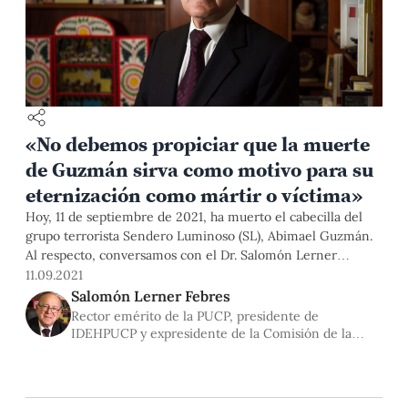
«No debemos propiciar que la muerte
de Guzmán sirva como motivo para su
eternización como mártir o víctima»
Hoy, 11 de septiembre de 2021, ha muerto el cabecilla del
grupo terrorista Sendero Luminoso (SL), Abimael Guzmán.
Al respecto, conversamos con el Dr. Salomón Lerner
Febres, quien como expresidente de la Comisión de la
11.09.2021
Verdad y Reconciliación, lideró el trabajo de investigación,
Salomón Lerner Febres
recojo de testimonios de más de 15 mil personas y la
Rector emérito de la PUCP, presidente de
realización de 21 audiencias con víctimas de la violencia
IDEHPUCP y expresidente de la Comisión de la
armada.
Verdad y Reconciliación