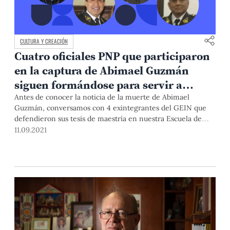
CULTURA Y CREACIÓN
Cuatro oficiales PNP que participaron
en la captura de Abimael Guzmán
siguen formándose para servir a
nuestro país
Antes de conocer la noticia de la muerte de Abimael
Guzmán, conversamos con 4 exintegrantes del GEIN que
defendieron sus tesis de maestría en nuestra Escuela de
Gobierno y Políticas Públicas. Su servicio fue crucial en la
11.09.2021
captura del cabecilla de Sendero Luminoso y, hoy, como
coroneles, potencian sus conocimientos para seguir
aportando a la seguridad y desarrollo del Perú.