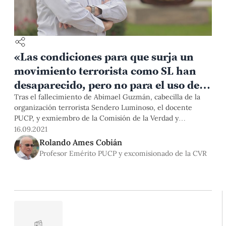
«Las condiciones para que surja un
movimiento terrorista como SL han
desaparecido, pero no para el uso de
otras formas de violencia»
Tras el fallecimiento de Abimael Guzmán, cabecilla de la
organización terrorista Sendero Luminoso, el docente
PUCP, y exmiembro de la Comisión de la Verdad y
Reconciliación (CVR) Rolando Ames brinda sus impresiones
16.09.2021
sobre el suceso y reflexiona sobre la situación de la sociedad
Rolando Ames Cobián
peruana a casi 30 años de su captura.
Profesor Emérito PUCP y excomisionado de la CVR
📰