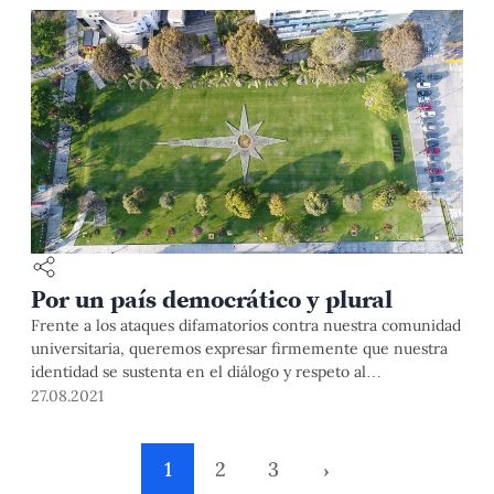
Por un país democrático y plural
Frente a los ataques difamatorios contra nuestra comunidad
universitaria, queremos expresar firmemente que nuestra
identidad se sustenta en el diálogo y respeto al
pensamiento plural. Nuestro compromiso se expresa cada
27.08.2021
día en un quehacer inspirado en principios éticos,
democráticos y católicos. Durante los años de violencia
armada en nuestro país fuimos víctimas, como otras
1
2
3
›
instituciones