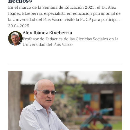
hechos»
En el marco de la Semana de Educación 2025, el Dr. Alex
Ibáñez Etxeberria, especialista en educación patrimonial de
la Universidad del País Vasco, visitó la PUCP para participar
en la conferencia “Violencia armada, paz y reconciliación:
30.04.2025
una mirada desde la enseñanza de la historia”, organizada
Alex Ibáñez Etxeberria
por la Facultad de Educación. Estas son sus reflexiones.
Profesor de Didáctica de las Ciencias Sociales en la
Universidad del País Vasco