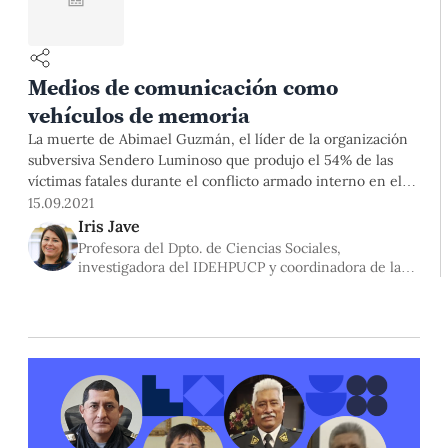
Medios de comunicación como
vehículos de memoria
La muerte de Abimael Guzmán, el líder de la organización
subversiva Sendero Luminoso que produjo el 54% de las
víctimas fatales durante el conflicto armado interno en el
país (CAI) -tal como lo señala la CVR en Informe Final,
15.09.2021
2003*-, ha traído consigo varios debates irresueltos sobre el
Iris Jave
pasado reciente en el Perú. Cada cierto
Profesora del Dpto. de Ciencias Sociales,
investigadora del IDEHPUCP y coordinadora de la
línea Movilidad Humana.