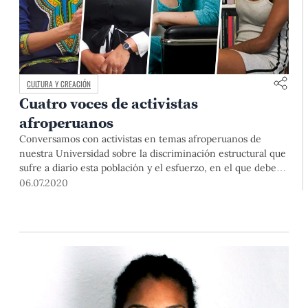
CULTURA Y CREACIÓN
Cuatro voces de activistas
afroperuanos
Conversamos con activistas en temas afroperuanos de
nuestra Universidad sobre la discriminación estructural que
sufre a diario esta población y el esfuerzo, en el que deben
estar comprometidos el Estado y la sociedad, por un país
06.07.2020
libre de toda forma de racismo.