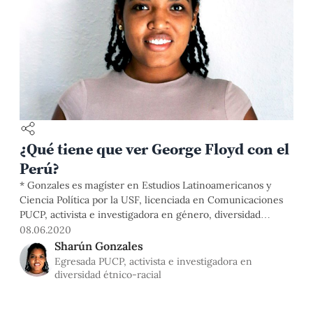
¿Qué tiene que ver George Floyd con el
Perú?
* Gonzales es magíster en Estudios Latinoamericanos y
Ciencia Política por la USF, licenciada en Comunicaciones
PUCP, activista e investigadora en género, diversidad
étnico-racial e inclusión social. Estados Unidos inició el
08.06.2020
camino hacia la “normalidad” el 4 de mayo. Los comercios
Sharún Gonzales
comenzaban a reabrir, las personas transitaban con más
Egresada PUCP, activista e investigadora en
frecuencia en las calles. Los ciudadanos
diversidad étnico-racial