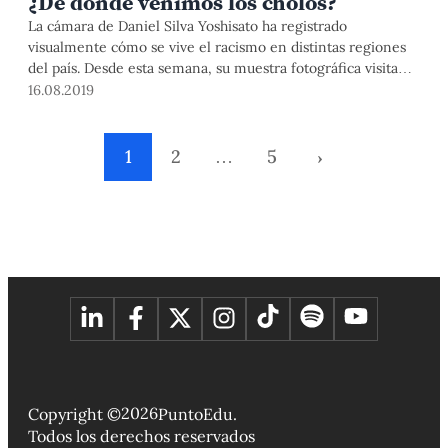
¿De dónde venimos los cholos?
La cámara de Daniel Silva Yoshisato ha registrado
visualmente cómo se vive el racismo en distintas regiones
del país. Desde esta semana, su muestra fotográfica visita
nuestro campus.
16.08.2019
1
2
…
5
›
2026
Copyright ©
PuntoEdu.
Todos los derechos reservados