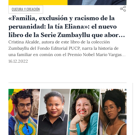
CULTURA Y CREACIÓN
«Familia, exclusión y racismo de la
peruanidad: la tía Eliana»: el nuevo
libro de la Serie Zumbayllu que aborda
el racismo y la xenofobia
Cristina Alcalde, autora de este libro de la colección
Zumbayllu del Fondo Editorial PUCP, narra la historia de
una familiar en común con el Premio Nobel Mario Vargas
Llosa, que fue expulsada de su familia en 1948, por casarse
16.12.2022
con un hombre chino.