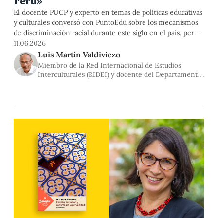
Perú»
El docente PUCP y experto en temas de políticas educativas
y culturales conversó con PuntoEdu sobre los mecanismos
de discriminación racial durante este siglo en el país, pero
también respecto de cultura y legado a propósito del Mes de
11.06.2026
la Cultura Afroperuana.
Luis Martín Valdiviezo
Miembro de la Red Internacional de Estudios
Interculturales (RIDEI) y docente del Departamento
de Educación