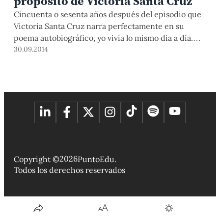
propósito de Victoria Santa Cruz
Cincuenta o sesenta años después del episodio que
Victoria Santa Cruz narra perfectamente en su
poema autobiográfico, yo vivía lo mismo día a día.
Aún hoy, el nudo en mi garganta se torna inevitable
30.09.2014
al oír sus versos: “Ya tengo la llave, ya no retrocedo”.
La conocí en persona gracias a mi madre. ¡Y qué […]
2026
Copyright ©
PuntoEdu.
Todos los derechos reservados