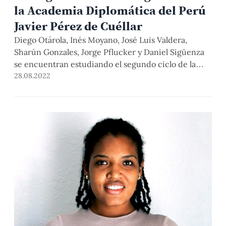
la Academia Diplomática del Perú
Javier Pérez de Cuéllar
Diego Otárola, Inés Moyano, José Luis Valdera,
Sharún Gonzales, Jorge Pflucker y Daniel Sigüenza
se encuentran estudiando el segundo ciclo de la
Maestría en Relaciones Internacionales y de la
28.08.2022
Carrera Diplomática, programa conjunto que deben
aprobar para integrar el servicio diplomático de la
República.