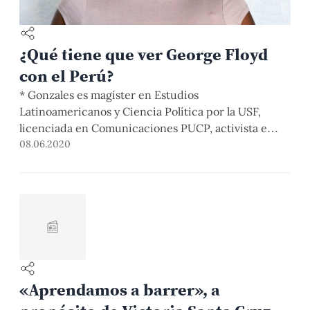
¿Qué tiene que ver George Floyd
con el Perú?
* Gonzales es magíster en Estudios
Latinoamericanos y Ciencia Política por la USF,
licenciada en Comunicaciones PUCP, activista e
investigadora en género, diversidad étnico-racial e
08.06.2020
inclusión social. Estados Unidos inició el camino
hacia la “normalidad” el 4 de mayo. Los comercios
comenzaban a reabrir, las personas transitaban con
más frecuencia en las calles. Los ciudadanos […]
📰
«Aprendamos a barrer», a