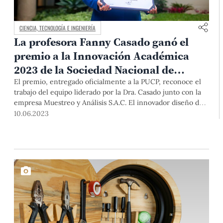
CIENCIA, TECNOLOGÍA E INGENIERÍA
La profesora Fanny Casado ganó el
premio a la Innovación Académica
2023 de la Sociedad Nacional de
Industrias
El premio, entregado oficialmente a la PUCP, reconoce el
trabajo del equipo liderado por la Dra. Casado junto con la
empresa Muestreo y Análisis S.A.C. El innovador diseño de
contenedor de muestras médicas protege mejor el
10.06.2023
contenido, previene contagios, y optimiza su manejo por
laboratoristas y tecnólogos médicos.