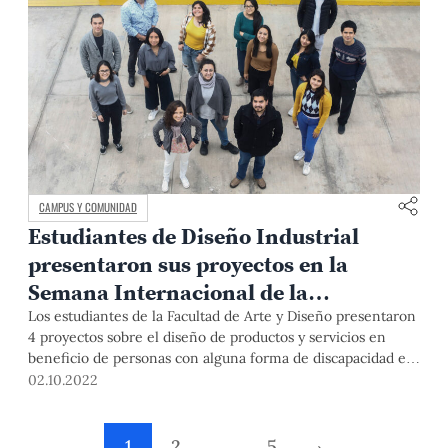
CAMPUS Y COMUNIDAD
Estudiantes de Diseño Industrial
presentaron sus proyectos en la
Semana Internacional de la
Accesibilidad
Los estudiantes de la Facultad de Arte y Diseño presentaron
4 proyectos sobre el diseño de productos y servicios en
beneficio de personas con alguna forma de discapacidad en
el evento organizado por el Ministerio de Vivienda,
02.10.2022
Construcción y Saneamiento.
1
2
…
5
›