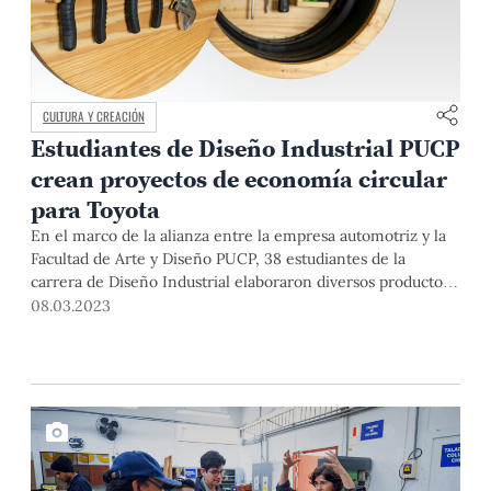
CULTURA Y CREACIÓN
Estudiantes de Diseño Industrial PUCP
crean proyectos de economía circular
para Toyota
En el marco de la alianza entre la empresa automotriz y la
Facultad de Arte y Diseño PUCP, 38 estudiantes de la
carrera de Diseño Industrial elaboraron diversos productos
útiles con piezas de vehículos de la compañía. Tres
08.03.2023
proyectos ganadores esperan las patentes para empezar su
etapa de producción.