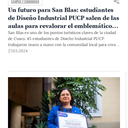
CAMPUS Y COMUNIDAD
Un futuro para San Blas: estudiantes
de Diseño Industrial PUCP salen de las
aulas para revalorar el emblemático
barrio cusqueño
San Blas es uno de los puntos turísticos claves de la ciudad
de Cusco. 45 estudiantes de Diseño Industrial PUCP
trabajaron mano a mano con la comunidad local para crear
iniciativas que revaloricen este tradicional barrio cusqueño.
27.03.2024