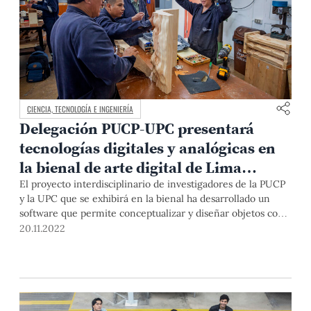
CIENCIA, TECNOLOGÍA E INGENIERÍA
Delegación PUCP-UPC presentará
tecnologías digitales y analógicas en
la bienal de arte digital de Lima
‘Artware’
El proyecto interdisciplinario de investigadores de la PUCP
y la UPC que se exhibirá en la bienal ha desarrollado un
software que permite conceptualizar y diseñar objetos con
formas complejas, para su posterior reproducción utilizando
20.11.2022
la impresión tridimensional.