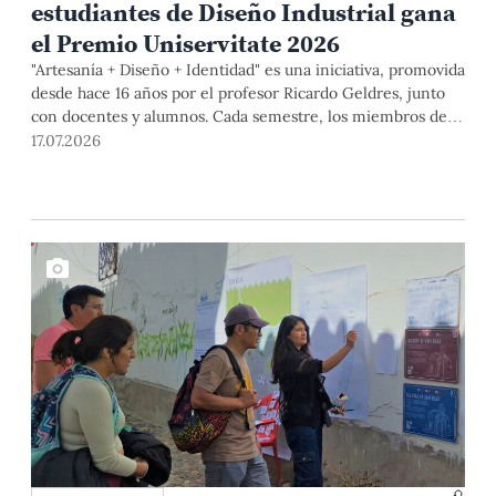
estudiantes de Diseño Industrial gana
el Premio Uniservitate 2026
"Artesanía + Diseño + Identidad" es una iniciativa, promovida
desde hace 16 años por el profesor Ricardo Geldres, junto
con docentes y alumnos. Cada semestre, los miembros del
equipo y artistas populares desarrollan propuestas que
17.07.2026
contribuyen a mejorar la calidad de vida de los segundos y a
formar diseñadores capaces de comprender las necesidades
de las personas, así como a construir soluciones desde el
diálogo y la colaboración.