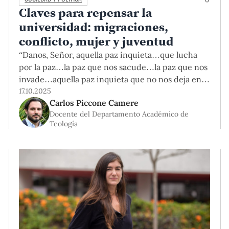
Claves para repensar la
universidad: migraciones,
conflicto, mujer y juventud
“Danos, Señor, aquella paz inquieta…que lucha
por la paz…la paz que nos sacude…la paz que nos
invade…aquella paz inquieta que no nos deja en
paz”. Pedro Casaldáliga La Federación
17.10.2025
Carlos Piccone Camere
Internacional de Universidades Católicas (FIUC),
Docente del Departamento Académico de
que articula a más de doscientas universidades,
Teología
celebró el año pasado su centenario reafirmando
una convicción simple pero exigente: la
cooperación