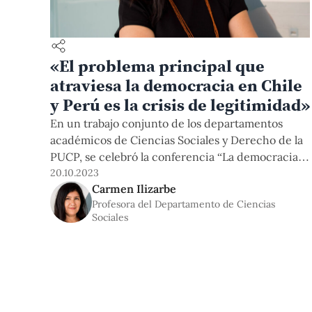
«El problema principal que
atraviesa la democracia en Chile
y Perú es la crisis de legitimidad»
En un trabajo conjunto de los departamentos
académicos de Ciencias Sociales y Derecho de la
PUCP, se celebró la conferencia “La democracia
en crisis: Perú y Chile en perspectiva comparada”
20.10.2023
Carmen Ilizarbe
el pasado jueves 5 de octubre. El evento apuntó a
Profesora del Departamento de Ciencias
divulgar algunas de las ideas abordadas durante
Sociales
un taller en el que especialistas nacionales e