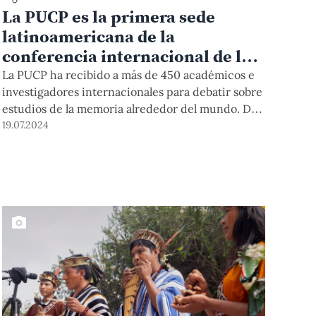
La PUCP es la primera sede
latinoamericana de la
conferencia internacional de la
Asociación de Estudios de la
La PUCP ha recibido a más de 450 académicos e
Memoria
investigadores internacionales para debatir sobre
estudios de la memoria alrededor del mundo. Del
17 al 20 de julio, se vienen llevando a cabo 175
19.07.2024
sesiones distribuidas en paneles paralelos,
conferencias magistrales, plenarias, sesiones
especiales, talleres, y exposiciones de arte y
libros.