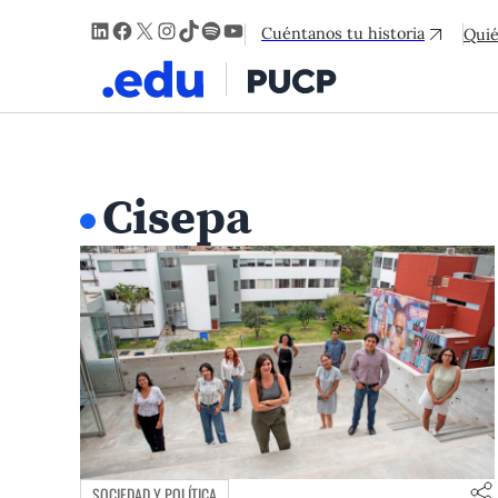
LinkedIn
Facebook
X
Instagram
TikTok
Spotify
YouTube
Cuéntanos tu historia
Qui
Cisepa
SOCIEDAD Y POLÍTICA