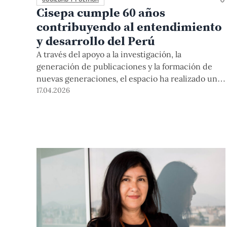
Cisepa cumple 60 años
contribuyendo al entendimiento
y desarrollo del Perú
A través del apoyo a la investigación, la
generación de publicaciones y la formación de
nuevas generaciones, el espacio ha realizado una
labor incansable por décadas. A propósito de su
17.04.2026
aniversario, su directora ejecutiva, Dra. Paola
Patiño, y cuatro de sus investigadores repasan la
evolución del centro y reafirman su compromiso
con la mejora del país.