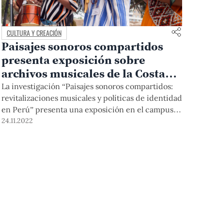
CULTURA Y CREACIÓN
Paisajes sonoros compartidos
presenta exposición sobre
archivos musicales de la Costa
Norte y Selva Central
La investigación “Paisajes sonoros compartidos:
revitalizaciones musicales y políticas de identidad
en Perú” presenta una exposición en el campus
PUCP hasta el 25 de noviembre. Conversamos con
24.11.2022
la profesora Gisela Cánepa, coinvestigadora,
quien junto con Ingrid Kummels trabaja para
reactivar acervos audiovisuales históricos.