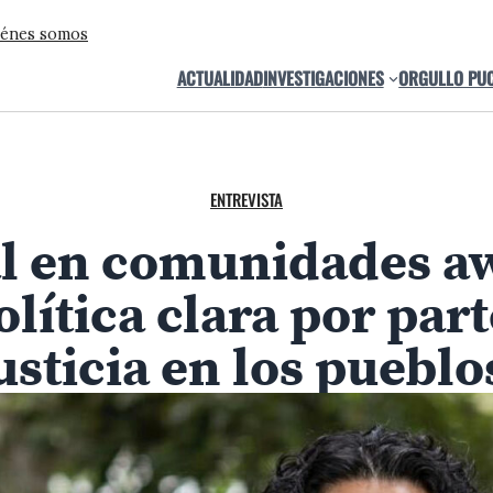
énes somos
ACTUALIDAD
INVESTIGACIONES
ORGULLO PU
ENTREVISTA
al en comunidades a
lítica clara por par
usticia en los puebl