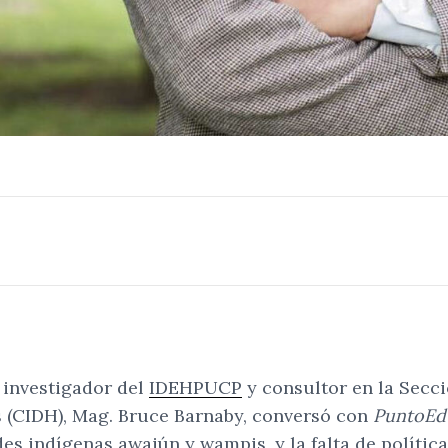
 investigador del
IDEHPUCP
y consultor en la Secc
(CIDH), Mag. Bruce Barnaby, conversó con
PuntoEd
s indígenas awajún y wampis, y la falta de política