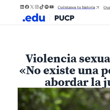
LinkedIn
Facebook
X
Instagram
TikTok
Spotify
YouTube
Cuéntanos tu historia
Qui
Violencia sexu
«No existe una po
abordar la j