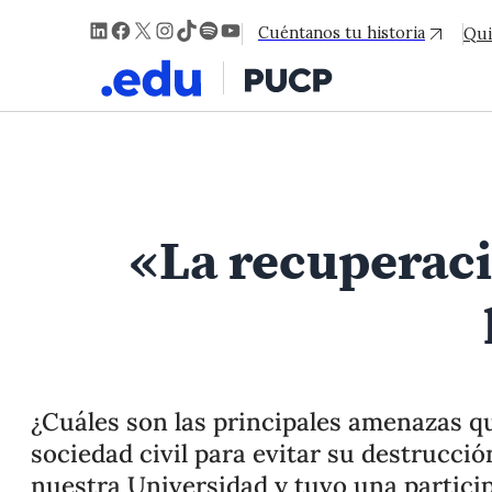
LinkedIn
Facebook
X
Instagram
TikTok
Spotify
YouTube
Cuéntanos tu historia
Qui
«La recuperaci
¿Cuáles son las principales amenazas q
sociedad civil para evitar su destrucci
nuestra Universidad y tuvo una particip