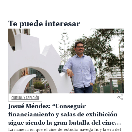
Te puede interesar
CULTURA Y CREACIÓN
ME
Josué Méndez: “Conseguir
Ka
financiamiento y salas de exhibición
bo
sigue siendo la gran batalla del cine
af
independiente en el Perú”
fi
La manera en que el cine de estudio navega hoy la era del
Aun