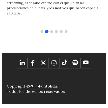
streaming, el desafío eterno con el que lidian las
tie
producciones en el país, y los motivos que hacen especial
sol
las ediciones del Festival Internacional de Cine de Lima
ama
21.07.2026
16.
PUCP fueron los temas que el reconocido cineasta y
dep
director creativo del mismo conversó con PuntoEdu ad
Vam
portas de la inauguración del encuentro.
por
agu
2026
Copyright ©
PuntoEdu.
Todos los derechos reservados