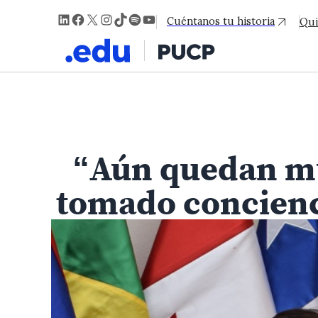
LinkedIn
Facebook
X
Instagram
TikTok
Spotify
YouTube
Cuéntanos tu historia
Qui
“Aún quedan muc
tomado concienci