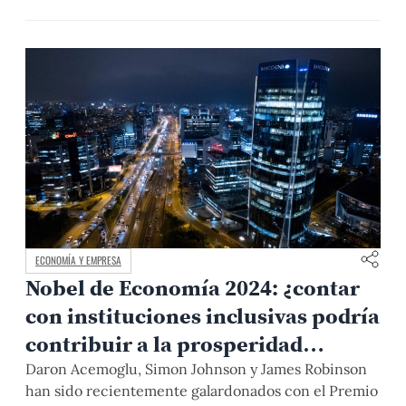
PUCP señalan que el próximo gobierno deberá
avanzar en subsidios, definir criterios comunes para
la gestión del tránsito y llevar los planes de movilidad
urbana a proyectos concretos.
ECONOMÍA Y EMPRESA
Nobel de Economía 2024: ¿contar
con instituciones inclusivas podría
contribuir a la prosperidad
peruana?
Daron Acemoglu, Simon Johnson y James Robinson
han sido recientemente galardonados con el Premio