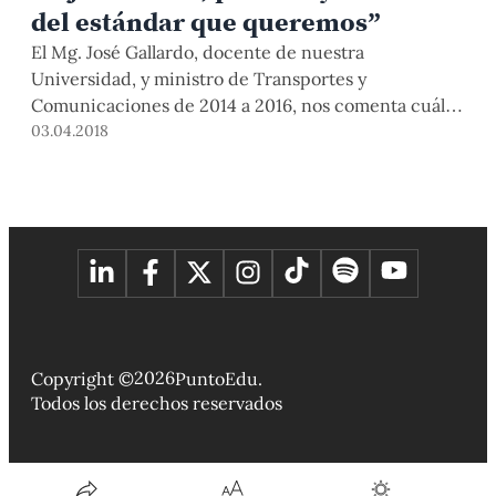
del estándar que queremos”
El Mg. José Gallardo, docente de nuestra
Universidad, y ministro de Transportes y
Comunicaciones de 2014 a 2016, nos comenta cuáles
fueron las acciones que tomó durante su gestión, y
03.04.2018
qué falta por mejorar en la seguridad vial de las
carreteras y los buses interprovinciales.
2026
Copyright ©
PuntoEdu.
Todos los derechos reservados