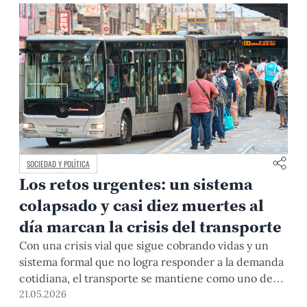
SOCIEDAD Y POLÍTICA
Los retos urgentes: un sistema
colapsado y casi diez muertes al
día marcan la crisis del transporte
Con una crisis vial que sigue cobrando vidas y un
sistema formal que no logra responder a la demanda
cotidiana, el transporte se mantiene como uno de
los desafíos más urgentes del país. Especialistas
21.05.2026