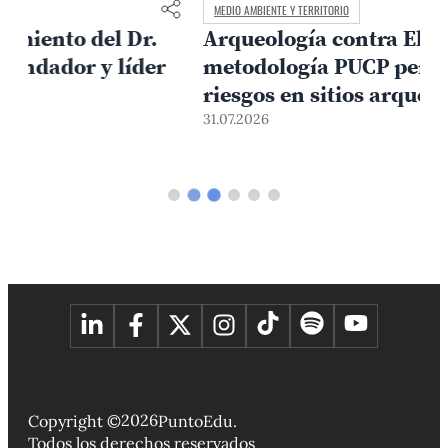
MEDIO AMBIENTE Y TERRITORIO
Arqueología contra El Niño:
metodología PUCP permite anticipar
3
riesgos en sitios arqueológicos
31.07.2026
2026
Copyright ©
PuntoEdu.
Todos los derechos reservados