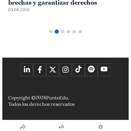
brechas y garantizar derechos
05.08.2026
0
2026
Copyright ©
PuntoEdu.
Todos los derechos reservados