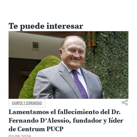
Te puede interesar
MEDIO AMBIENTE Y TERRITORIO
allecimiento del Dr.
Arqueología contra 
sio, fundador y líder
metodología PUCP p
CP
riesgos en sitios ar
31.07.2026