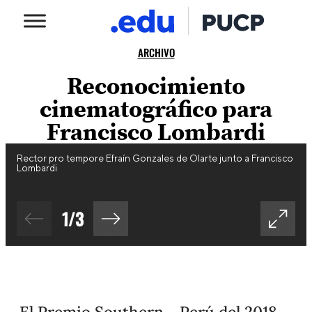
ARCHIVO
Reconocimiento
cinematográfico para
Francisco Lombardi
Rector pro tempore Efraín Gonzales de Olarte junto a Francisco
Lombardi
1
/
3
El Premio Southern – Perú del 2018