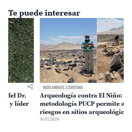
Te puede interesar
MEDIO AMBIENTE Y TERRITORIO
Arqueología contra El Niño:
metodología PUCP permite anticipar
3
riesgos en sitios arqueológicos
31.07.2026