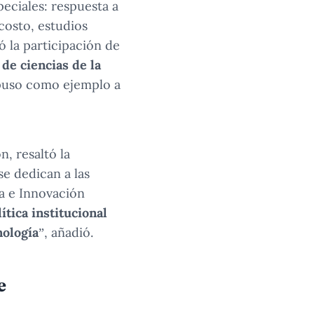
eciales: respuesta a
costo, estudios
ó la participación de
de ciencias de la
 puso como ejemplo a
, resaltó la
se dedican a las
ía e Innovación
ítica institucional
nología
”, añadió.
e