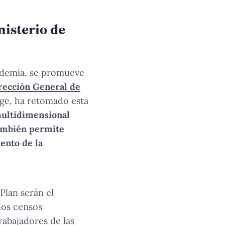
nisterio de
ademia, se promueve
rección General de
ige, ha retomado esta
multidimensional
también permite
ento de la
Plan serán el
los censos
rabajadores de las