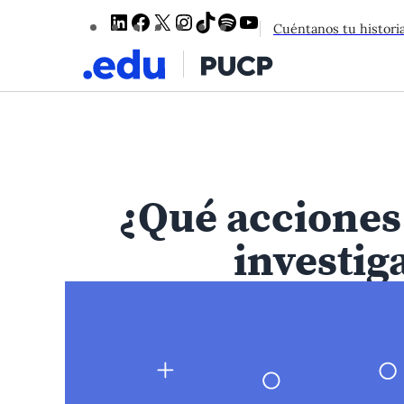
LinkedIn
Facebook
X
Instagram
TikTok
Spotify
YouTube
Cuéntanos tu histori
¿Qué acciones
investig