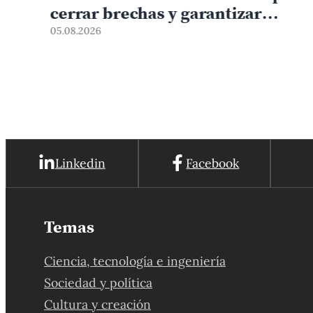
cerrar brechas y garantizar
derechos
05.08.2026
Linkedin
Facebook
Temas
Ciencia, tecnología e ingeniería
Sociedad y política
Cultura y creación