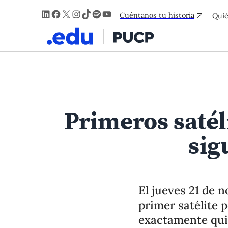
LinkedIn
Facebook
X
Instagram
TikTok
Spotify
YouTube
Cuéntanos tu historia
Qui
Primeros satél
sig
El jueves 21 de n
primer satélite p
exactamente qui