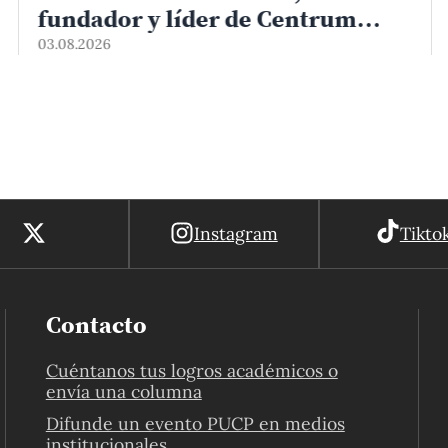
fundador y líder de Centrum
PUCP
03.08.2026
Instagram
Tikto
Contacto
Cuéntanos tus logros académicos o
envía una columna
Difunde un evento PUCP en medios
institucionales