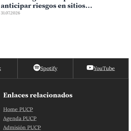
anticipar riesgos en sitios
arqueológicos
31.07.2026
k
Spotify
YouTube
Enlaces relacionados
Home PUCP
Agenda PUCP
Admisión PUCP